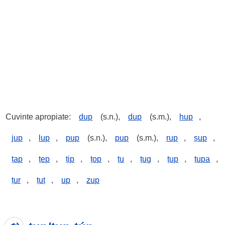
Cuvinte apropiate:
dup
(s.n.),
dup
(s.m.),
hup
,
jup
,
lup
,
pup
(s.n.),
pup
(s.m.),
rup
,
șup
,
țap
,
țep
,
țip
,
țop
,
țu
,
țug
,
țup
,
țupa
,
țur
,
țuț
,
up
,
zup