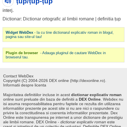
țup/țup-țúp
interj.
Dictionar: Dictionar ortografic al limbii romane
|
definitia țup
Widget WebDex
- Ia cu tine dictionarul explicativ roman in blogul,
pagina sau site-ul tau!
Plugin de browser
- Adauga pluginul de cautare WebDex in
browserul tau.
Contact WebDex
Copyright (C) 2004-2026 DEX online (http://dexonline.ro).
Informatii despre licenta
Majoritatea definitiilor incluse in acest
dictionar explicativ roman
online sunt preluate din baza de definitii a
DEX Online
. Webdex nu
isi asuma responsabilitatea pentru faptele ce rezulta din utilizarea
informatiilor prezente pe acest site si nu are nici o raspundere cu
privire la corectitudinea si coerenta informatiilor prezentate. Dex
Online este transpunerea pe internet a unor dictionare de prestigiu
ale limbii romane. DEX Online -
dictionar explicativ roman
este
creat si intretinut de un colectiv de voluntari. Definitiile
DEX Online