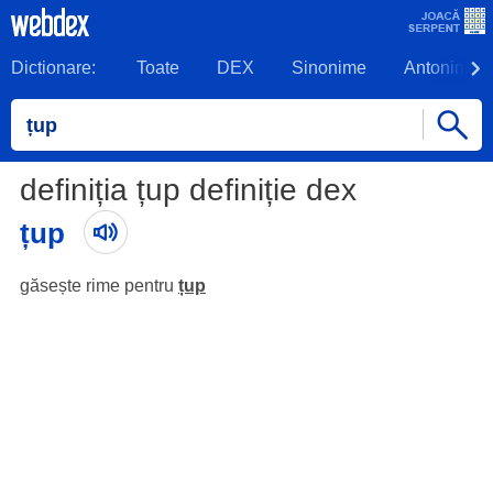
Dictionare:
Toate
DEX
Sinonime
Antonime
definiția țup definiție dex
țup
găsește rime pentru
țup