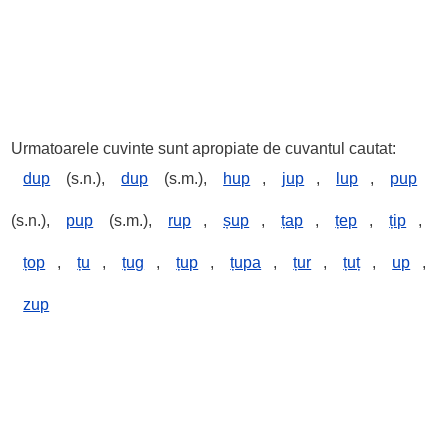
Urmatoarele cuvinte sunt apropiate de cuvantul cautat:
dup
(s.n.),
dup
(s.m.),
hup
,
jup
,
lup
,
pup
(s.n.),
pup
(s.m.),
rup
,
șup
,
țap
,
țep
,
țip
,
țop
,
țu
,
țug
,
țup
,
țupa
,
țur
,
țuț
,
up
,
zup