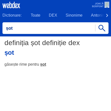
Dictionare:
Toate
DEX
Sinonime
Antonime
definiția șot definiție dex
șot
găsește rime pentru
șot