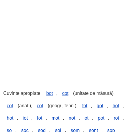
Cuvinte apropiate:
bot
,
cot
(unitate de măsură),
cot
(anat.),
cot
(geogr., tehn.),
fot
,
got
,
hot
,
hot
,
iot
,
lot
,
mot
,
not
,
ot
,
pot
,
rot
,
șo
,
șoc
,
șod
,
șol
,
șom
,
șont
,
șop