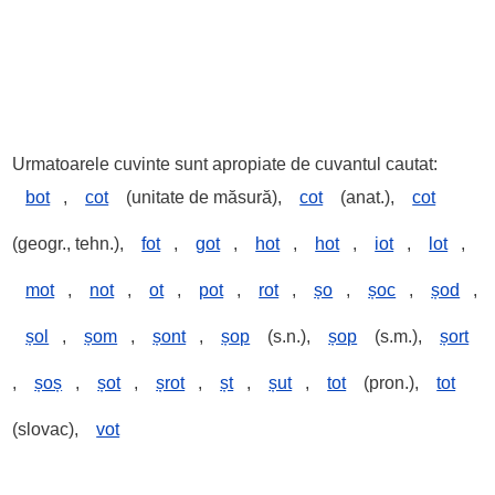
Urmatoarele cuvinte sunt apropiate de cuvantul cautat:
bot
,
cot
(unitate de măsură),
cot
(anat.),
cot
(geogr., tehn.),
fot
,
got
,
hot
,
hot
,
iot
,
lot
,
mot
,
not
,
ot
,
pot
,
rot
,
șo
,
șoc
,
șod
,
șol
,
șom
,
șont
,
șop
(s.n.),
șop
(s.m.),
șort
,
șoș
,
șot
,
șrot
,
șt
,
șut
,
tot
(pron.),
tot
(slovac),
vot