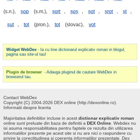
(s.n.),
șop
(s.m.),
șort
,
șoș
,
șot
,
șrot
,
șt
,
șut
,
tot
(pron.),
tot
(slovac),
vot
Widget WebDex
- Ia cu tine dictionarul explicativ roman in blogul,
pagina sau site-ul tau!
Plugin de browser
- Adauga pluginul de cautare WebDex in
browserul tau.
Contact WebDex
Copyright (C) 2004-2026 DEX online (http://dexonline.ro).
Informatii despre licenta
Majoritatea definitiilor incluse in acest
dictionar explicativ roman
online sunt preluate din baza de definitii a
DEX Online
. Webdex nu
isi asuma responsabilitatea pentru faptele ce rezulta din utilizarea
informatiilor prezente pe acest site si nu are nici o raspundere cu
privire la corectitudinea si coerenta informatiilor prezentate. Dex