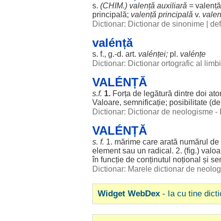
s.
(
CHIM
.) valență
auxiliară
=
valenț
principală
;
valență
principală
v.
vale
Dictionar: Dictionar de sinonime
|
def
valénță
s. f., g.-d.
art
.
valénței
;
pl.
valénțe
Dictionar: Dictionar ortografic al lim
VALÉNȚĂ
s.f.
1.
Forța
de
legătură
dintre
doi
ato
Valoare
,
semnificație
;
posibilitate
(d
Dictionar: Dictionar de neologisme -
VALÉNȚĂ
s. f.
1.
mărime
care
arată
numărul
de
element
sau un
radical
. 2. (fig.)
valoa
în
funcție
de
conținutul
noțional
și
se
Dictionar: Marele dictionar de neol
Widget WebDex
- Ia cu tine dict