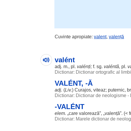
Cuvinte apropiate:
valent
,
valență
valént
adj. m., pl.
valénți
;
f. sg.
valéntă,
pl.
v
Dictionar: Dictionar ortografic al lim
VALÉNT, -Ă
adj.
(
Liv.
)
Curajos
,
viteaz
;
puternic
,
b
Dictionar: Dictionar de neologisme -
-VALÉNT
elem.
„care
valorează
”, „valență”. (< f
Dictionar: Marele dictionar de neol