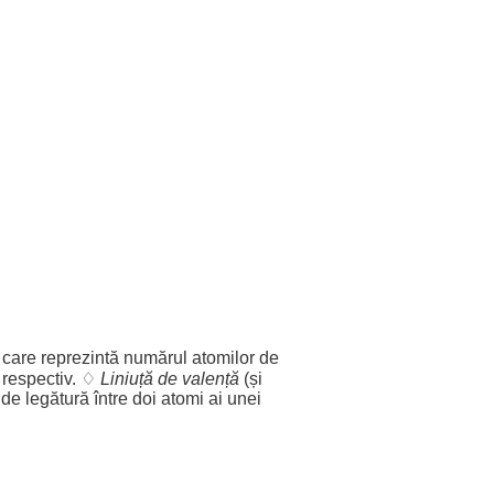
 care
reprezintă
numărul
atomilor
de
respectiv
. ♢
Liniuță
de valență
(și
de
legătură
între
doi
atomi
ai unei