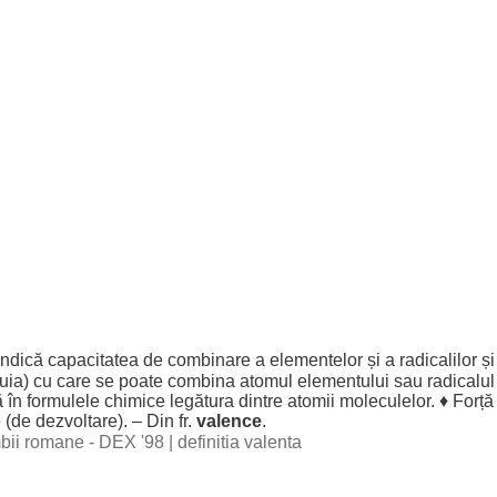
indică
capacitatea
de
combinare
a
elementelor
și a
radicalilor
și
uia
) cu care se
poate
combina
atomul
elementului
sau
radicalul
ă
în
formulele
chimice
legătura
dintre
atomii
moleculelor
. ♦
Forță
e
(de
dezvoltare
). – Din fr.
valence
.
imbii romane - DEX '98
|
definitia valenta