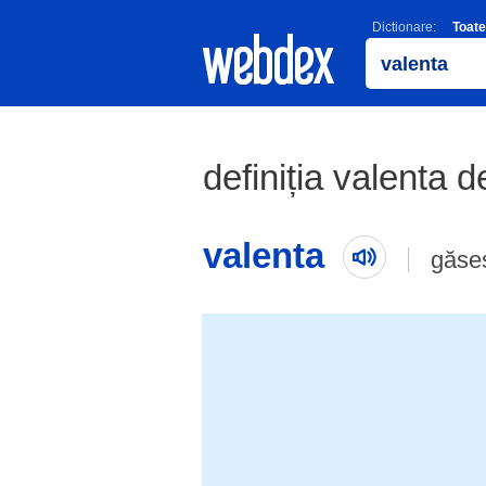
Dictionare:
Toate
definiția valenta d
valenta
găse