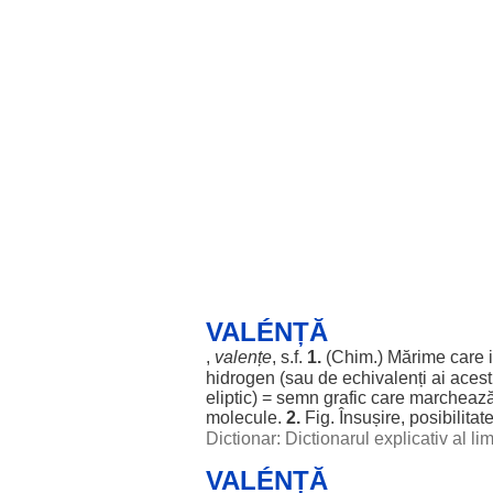
VALÉNȚĂ
,
valențe
, s.f.
1.
(
Chim
.)
Mărime
care
hidrogen
(sau de
echivalenți
ai
acest
eliptic
) =
semn
grafic
care
marcheaz
molecule
.
2.
Fig.
Însușire
,
posibilitat
Dictionar: Dictionarul explicativ al l
VALÉNȚĂ