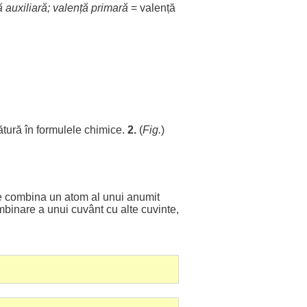
ă
auxiliară
; valență
primară
= valență
ătură
în
formulele
chimice
.
2.
(
Fig.
)
e
combina
un
atom
al unui
anumit
mbinare
a unui
cuvânt
cu alte
cuvinte
,