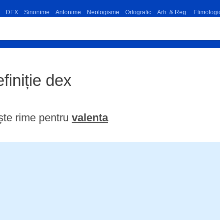
DEX
Sinonime
Antonime
Neologisme
Ortografic
Arh. & Reg.
Etimologi
efiniție dex
ște rime pentru
valenta