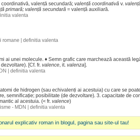
ă
coordinativă
, valență
secundară
;
valență
coordinativă
v.
valenț
nță
primară
; valență
secundară
= valență
auxiliară
.
initia valenta
bii romane
|
definitia valenta
mi
ai unei
molecule
. ♦
Semn
grafic
care
marchează
această
leg
e
dezvoltare
). [Cf. fr.
valence
, it.
valenza
].
 DN
|
definitia valenta
atomi
de
hidrogen
(sau
echivalenți
ai
acestuia
) cu care se
poat
re
,
semnificație
;
posibilitate
(de
dezvoltare
). 3.
capacitate
de
co
mantic
al
acestuia
. (< fr.
valence
)
ogisme - MDN
|
definitia valenta
ionarul explicativ roman in blogul, pagina sau site-ul tau!