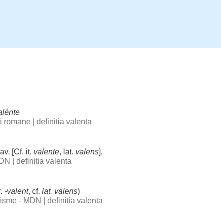
alénte
bii romane
|
definitia valenta
rav
. [Cf. it.
valente
, lat.
valens
].
 DN
|
definitia valenta
r.
-
valent
, cf.
lat. valens
)
ogisme - MDN
|
definitia valenta