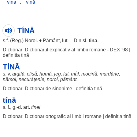
vina
,
vină
TÍNĂ
s.f. (
Reg
.)
Noroi
. ♦
Pământ
,
lut
. – Din sl.
tina.
Dictionar: Dictionarul explicativ al limbii romane - DEX '98
|
definitia tină
TÍNĂ
s. v.
argilă
,
clisă
,
humă
,
jeg
,
lut
,
mâl
,
mocirlă
,
murdărie
,
nămol
,
necurățenie
,
noroi
,
pământ
.
Dictionar: Dictionar de sinonime
|
definitia tină
tínă
s. f., g.-d.
art
.
tínei
Dictionar: Dictionar ortografic al limbii romane
|
definitia tină