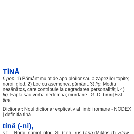
TÍNĂ
f. pop.
1)
Pământ
muiat
de
apa
ploilor
sau a
zăpezilor
topite
;
noroi
;
glod
. 2)
Loc
cu
asemenea
pământ
. 3)
fig.
Mediu
nesănătos
, care
contribuie
la
degradarea
personalității
. 4)
fig.
Faptă
sau
vorbă
nedemnă
;
murdărie
. [G.-D.
tinei
] /<sl.
tina
Dictionar: Noul dictionar explicativ al limbii romane - NODEX
|
definitia tină
tínă (-ni),
s.f. –
Noroi
,
nămol
,
glod
. Sl. (
ceh
.,
rus
.)
tina
(Miklosich,
Slaw.