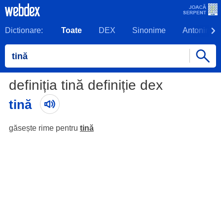
Dictionare:
Toate
DEX
Sinonime
Antonime
definiția tină definiție dex
tină
găsește rime pentru
tină