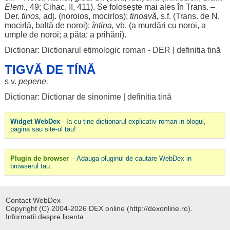
Elem.,
49; Cihac, II, 411). Se
folosește
mai
ales
în Trans. –
Der.
tinos
,
adj. (
noroios
,
mocirlos
);
tinoavă,
s.f. (Trans. de N,
mocirlă
,
baltă
de
noroi
);
întina
,
vb. (a
murdări
cu
noroi
, a
umple
de
noroi
; a
păta
; a
prihăni
).
Dictionar: Dictionarul etimologic roman - DER
|
definitia tină
TIGVĂ DE TÍNĂ
s v.
pepene
.
Dictionar: Dictionar de sinonime
|
definitia tină
Widget WebDex
- Ia cu tine dictionarul explicativ roman in blogul,
pagina sau site-ul tau!
Plugin de browser
- Adauga pluginul de cautare WebDex in
browserul tau.
Contact WebDex
Copyright (C) 2004-2026 DEX online (http://dexonline.ro).
Informatii despre licenta