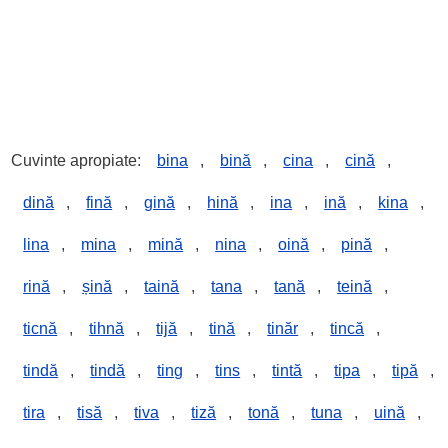
Cuvinte apropiate:
bina
,
bină
,
cina
,
cină
,
dină
,
fină
,
gină
,
hină
,
ina
,
ină
,
kina
,
lina
,
mina
,
mină
,
nina
,
oină
,
pină
,
rină
,
șină
,
taină
,
tana
,
tană
,
teină
,
ticnă
,
tihnă
,
tijă
,
tină
,
tinăr
,
tincă
,
tindă
,
tindă
,
ting
,
tins
,
tintă
,
tipa
,
tipă
,
tira
,
tisă
,
tiva
,
tiză
,
tonă
,
tuna
,
uină
,