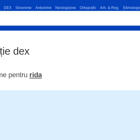
DEX
Sinonime
Antonime
Neologisme
Ortografic
Arh. & Reg.
Etimologi
iție dex
ime pentru
rida