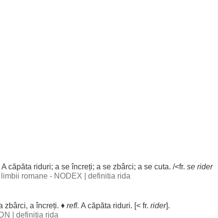
A
căpăta
riduri
; a se
încreți
; a se
zbârci
; a se
cuta
. /<fr.
se rider
al limbii romane - NODEX
|
definitia rida
 a
zbârci
, a
încreți
. ♦
refl.
A
căpăta
riduri
. [< fr.
rider
].
 DN
|
definitia rida