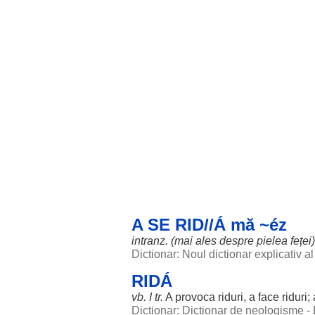
A SE RID//Á mă ~éz
intranz. (mai
ales
despre
pielea
feței
)
Dictionar: Noul dictionar explicativ 
RIDÁ
vb. I tr.
A
provoca
riduri
, a
face
riduri
;
Dictionar: Dictionar de neologisme -