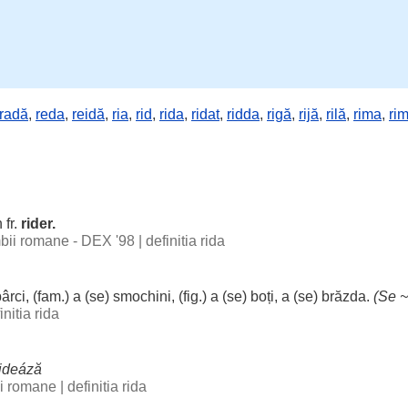
radă
,
reda
,
reidă
,
ria
,
rid
,
rida
,
ridat
,
ridda
,
rigă
,
rijă
,
rilă
,
rima
,
ri
 fr.
rider.
imbii romane - DEX '98
|
definitia rida
ârci
, (fam.) a (se)
smochini
, (fig.) a (se)
boți
, a (se)
brăzda
.
(Se ~
initia rida
rideáză
bii romane
|
definitia rida