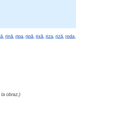
mă
,
rină
,
ripa
,
ripă
,
rixă
,
riza
,
riză
,
roda
,
 la
obraz
.)