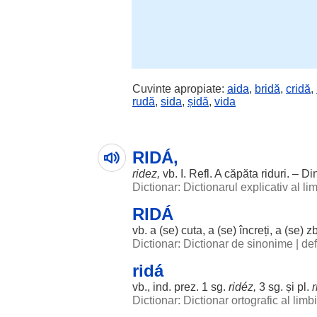
Cuvinte apropiate:
aida
,
bridă
,
cridă
,
rudă
,
sida
,
șidă
,
vida
RIDÁ,
ridez
,
vb. I. Refl. A
căpăta
riduri
. – Din
Dictionar: Dictionarul explicativ al l
RIDÁ
vb. a (se)
cuta
, a (se)
încreți
, a (se)
zb
Dictionar: Dictionar de sinonime
|
def
ridá
vb., ind. prez. 1 sg.
ridéz
,
3 sg. și pl.
Dictionar: Dictionar ortografic al lim