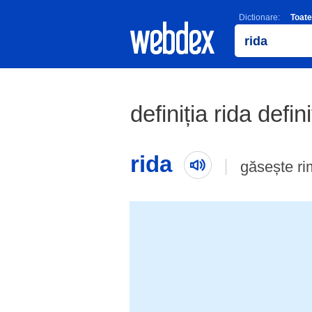
Dictionare:
Toate
definiția rida defin
rida
găsește r