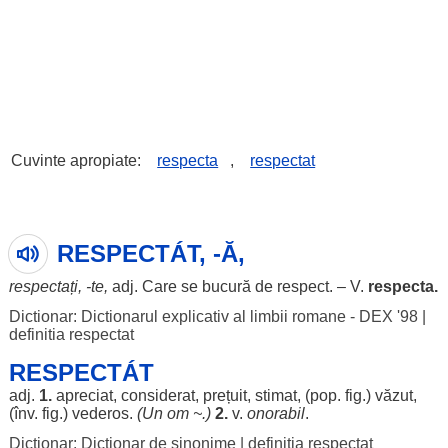
Cuvinte apropiate:
respecta
,
respectat
RESPECTÁT, -Ă,
respectați
, -te,
adj. Care se
bucură
de
respect
. – V.
respecta
.
Dictionar: Dictionarul explicativ al limbii romane - DEX '98
|
definitia respectat
RESPECTÁT
adj.
1.
apreciat
,
considerat
,
prețuit
,
stimat
, (pop. fig.)
văzut
,
(înv. fig.)
vederos
.
(Un
om
~.)
2.
v.
onorabil
.
Dictionar: Dictionar de sinonime
|
definitia respectat