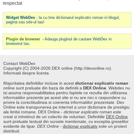
respectat
Widget WebDex
- Ia cu tine dictionarul explicativ roman in blogul,
pagina sau site-ul tau!
Plugin de browser
- Adauga pluginul de cautare WebDex in
browserul tau.
Contact WebDex
Copyright (C) 2004-2026 DEX online (http://dexonline.ro).
Informatii despre licenta
Majoritatea definitiilor incluse in acest
dictionar explicativ roman
online sunt preluate din baza de definitii a
DEX Online
. Webdex nu
isi asuma responsabilitatea pentru faptele ce rezulta din utilizarea
informatiilor prezente pe acest site si nu are nici o raspundere cu
privire la corectitudinea si coerenta informatiilor prezentate. Dex
Online este transpunerea pe internet a unor dictionare de prestigiu
ale limbii romane. DEX Online -
dictionar explicativ roman
este
creat si intretinut de un colectiv de voluntari. Definitiile
DEX Online
sunt preluate textual din sursele mentionate, cu exceptia greselilor
evidente de tipar.
DEX Online
-
dictionar explicativ
este un proiect
distribuit.