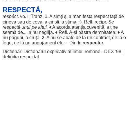
RESPECTÁ,
respéct
,
vb. I. Tranz.
1.
A
simți
și a
manifesta
respect
față
de
cineva sau de ceva; a
cinsti
, a
stima
. ♢ Refl. recipr.
Se
respectă
unul
pe
altul
.
♦ A
acorda
atenția
cuvenită
, a ține
seamă
de..., a nu
neglija
. ♦ Refl. A-și
păstra
demnitatea
. ♦ A
nu
păgubi
, a
cruța
.
2.
A nu se
abate
de la un
contract
, de la o
lege
, de la un
angajament
etc. – Din fr.
respecter.
Dictionar: Dictionarul explicativ al limbii romane - DEX '98
|
definitia respectat