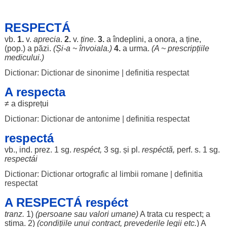
RESPECTÁ
vb.
1.
v.
aprecia
.
2.
v.
ține
.
3.
a
îndeplini
, a
onora
, a ține,
(pop.) a
păzi
.
(Și-a ~
învoiala
.)
4.
a
urma
.
(A ~
prescripțiile
medicului
.)
Dictionar: Dictionar de sinonime
|
definitia respectat
A respecta
≠ a
disprețui
Dictionar: Dictionar de antonime
|
definitia respectat
respectá
vb., ind. prez. 1 sg.
respéct
,
3 sg. și pl.
respéctă
,
perf. s. 1 sg.
respectái
Dictionar: Dictionar ortografic al limbii romane
|
definitia
respectat
A RESPECTÁ respéct
tranz.
1)
(
persoane
sau
valori
umane
)
A
trata
cu
respect
; a
stima
. 2)
(
condițiile
unui
contract
,
prevederile
legii
etc.
) A