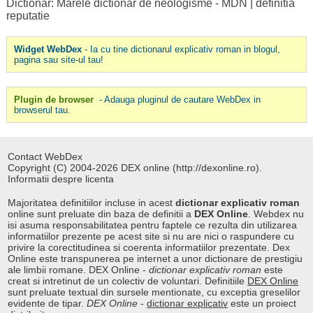
Dictionar: Marele dictionar de neologisme - MDN
|
definitia
reputatie
Widget WebDex
- Ia cu tine dictionarul explicativ roman in blogul,
pagina sau site-ul tau!
Plugin de browser
- Adauga pluginul de cautare WebDex in
browserul tau.
Contact WebDex
Copyright (C) 2004-2026 DEX online (http://dexonline.ro).
Informatii despre licenta
Majoritatea definitiilor incluse in acest
dictionar explicativ roman
online sunt preluate din baza de definitii a
DEX Online
. Webdex nu
isi asuma responsabilitatea pentru faptele ce rezulta din utilizarea
informatiilor prezente pe acest site si nu are nici o raspundere cu
privire la corectitudinea si coerenta informatiilor prezentate. Dex
Online este transpunerea pe internet a unor dictionare de prestigiu
ale limbii romane. DEX Online -
dictionar explicativ roman
este
creat si intretinut de un colectiv de voluntari. Definitiile
DEX Online
sunt preluate textual din sursele mentionate, cu exceptia greselilor
evidente de tipar.
DEX Online
-
dictionar explicativ
este un proiect