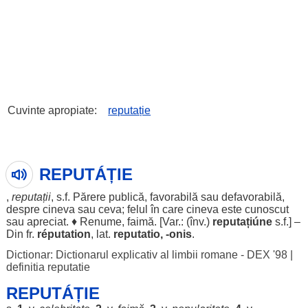
Cuvinte apropiate:
reputație
REPUTÁȚIE
,
reputații
, s.f.
Părere
publică
,
favorabilă
sau
defavorabilă
,
despre
cineva sau ceva;
felul
în care cineva este
cunoscut
sau
apreciat
. ♦
Renume
,
faimă
. [Var.: (înv.)
reputațiúne
s.f.] –
Din fr.
réputation
, lat.
reputatio, -onis
.
Dictionar: Dictionarul explicativ al limbii romane - DEX '98
|
definitia reputatie
REPUTÁȚIE