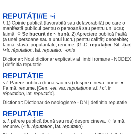
REPUTÁȚI//E ~i
f.
1)
Opinie
publică
(
favorabilă
sau
defavorabilă
) pe care o
manifestă
publicul
pentru
o
persoană
sau
pentru
un
lucru
;
faimă
.
♢ Se
bucură
de ~
bună
. 2)
Apreciere
publică
înaltă
(a unei
persoane
sau a unui
lucru
)
pentru
calități
deosebite
;
faimă
;
slavă
;
popularitate
;
renume
. [G.-D.
reputației
;
Sil
.
-ți-e
]
/<fr.
réputation
, lat.
reputatio
,
~onis
Dictionar: Noul dictionar explicativ al limbii romane - NODEX
|
definitia reputatie
REPUTÁȚIE
s.f.
Părere
publică
(
bună
sau
rea
)
despre
cineva;
nume
. ♦
Faimă
,
renume
. [
Gen
.
-
iei
, var.
reputațiune
s.f. / cf. fr.
réputation
, lat.
reputatio
].
Dictionar: Dictionar de neologisme - DN
|
definitia reputatie
REPUTÁȚIE
s. f.
părere
publică
(
bună
sau
rea
)
despre
cineva. ♢
faimă
,
renume
. (< fr.
réputation
, lat.
reputatio
)