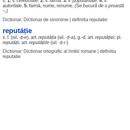
s.
1.
v.
celebritate
.
2.
v.
faimă
.
3.
v.
popularitate
.
4.
v.
autoritate
.
5.
faimă
,
nume
,
renume
.
(Se
bucură
de o
proastă
~.)
Dictionar: Dictionar de sinonime
|
definitia reputatie
reputáție
s. f. (
sil
.
-ți-e
),
art
.
reputáția
(
sil
.
-ți-a
), g.-d.
art
.
reputáției
;
pl.
reputáții
,
art
.
reputáțiile
(
sil
.
-ți-i-
)
Dictionar: Dictionar ortografic al limbii romane
|
definitia
reputatie