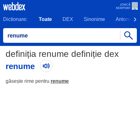
Dictionare:
Toate
DEX
Sinonime
Antonime
definiția renume definiție dex
renume
găsește rime pentru
renume