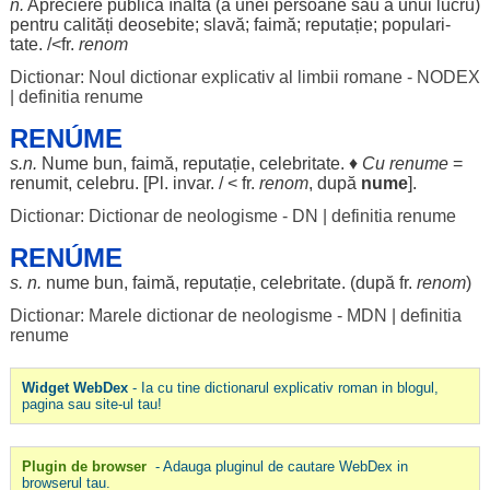
n.
Apreciere
publică
înaltă
(a unei
persoane
sau a unui
lucru
)
pentru
calități
deosebite
;
slavă
;
faimă
;
reputație
;
populari
-
tate
. /<fr.
renom
Dictionar: Noul dictionar explicativ al limbii romane - NODEX
|
definitia renume
RENÚME
s.n.
Nume
bun
,
faimă
,
reputație
,
celebritate
. ♦
Cu renume
=
renumit
,
celebru
. [Pl.
invar
. / < fr.
renom
, după
nume
].
Dictionar: Dictionar de neologisme - DN
|
definitia renume
RENÚME
s. n.
nume
bun
,
faimă
,
reputație
,
celebritate
. (după fr.
renom
)
Dictionar: Marele dictionar de neologisme - MDN
|
definitia
renume
Widget WebDex
- Ia cu tine dictionarul explicativ roman in blogul,
pagina sau site-ul tau!
Plugin de browser
- Adauga pluginul de cautare WebDex in
browserul tau.