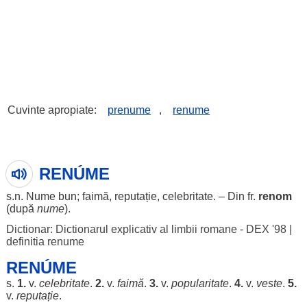
Cuvinte apropiate:
prenume
,
renume
RENÚME
s.n.
Nume
bun
;
faimă
,
reputație
,
celebritate
. – Din fr.
renom
(după
nume
).
Dictionar: Dictionarul explicativ al limbii romane - DEX '98
|
definitia renume
RENÚME
s.
1.
v.
celebritate
.
2.
v.
faimă
.
3.
v.
popularitate
.
4.
v.
veste
.
5.
v.
reputație
.