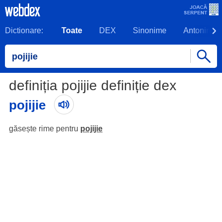
Dictionare:
Toate
DEX
Sinonime
Antonime
definiția pojijie definiție dex
pojijie
găsește rime pentru
pojijie