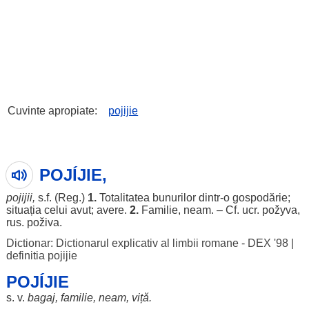
Cuvinte apropiate:
pojijie
POJÍJIE,
pojijii
,
s.f. (
Reg
.)
1.
Totalitatea
bunurilor
dintr-o
gospodărie
;
situația
celui
avut
;
avere
.
2.
Familie
,
neam
. – Cf. ucr.
požyva
,
rus
.
poživa
.
Dictionar: Dictionarul explicativ al limbii romane - DEX '98
|
definitia pojijie
POJÍJIE
s. v.
bagaj
,
familie
,
neam
,
viță
.