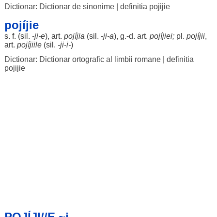
Dictionar: Dictionar de sinonime
|
definitia pojijie
pojíjie
s. f. (
sil
.
-ji-e
),
art
.
pojíjia
(
sil
.
-ji-a
), g.-d.
art
.
pojíjiei
;
pl.
pojíjii
,
art
.
pojíjiile
(
sil
.
-ji-i-
)
Dictionar: Dictionar ortografic al limbii romane
|
definitia
pojijie
POJÍJI//E ~i