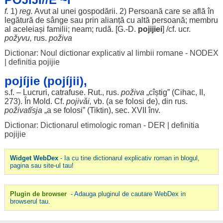
f.
1)
reg
.
Avut
al unei
gospodării
. 2)
Persoană
care se
află
în
legătură
de
sânge
sau prin
alianță
cu altă
persoană
;
membru
al
aceleiași
familii
;
neam
;
rudă
. [G.-D.
pojijiei
] /cf. ucr.
požyvu,
rus
.
poživa
Dictionar: Noul dictionar explicativ al limbii romane - NODEX
|
definitia pojijie
pojíjie (pojíjii),
s.f. –
Lucruri
,
catrafuse
. Rut.,
rus
.
poživa
„cîștig” (Cihac, II,
273). În Mold. Cf.
pojivăi
,
vb. (a se
folosi
de), din
rus
.
poživatĭsja
„a se
folosi
” (Tiktin),
sec
. XVII înv.
Dictionar: Dictionarul etimologic roman - DER
|
definitia
pojijie
Widget WebDex
- Ia cu tine dictionarul explicativ roman in blogul,
pagina sau site-ul tau!
Plugin de browser
- Adauga pluginul de cautare WebDex in
browserul tau.