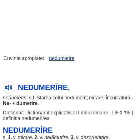
Cuvinte apropiate:
nedumerire
NEDUMERÍRE,
nedumeriri
,
s.f.
Starea
celui
nedumerit
;
mirare
;
încurcătură
. –
Ne-
+
dumerire
.
Dictionar: Dictionarul explicativ al limbii romane - DEX '98
|
definitia nedumerirea
NEDUMERÍRE
s.
1.
v.
mirare
.
2.
v.
nelămurire
.
3.
v.
dezorientare
.