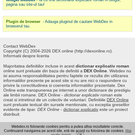
pagina sau site-ul tau!
Plugin de browser
- Adauga pluginul de cautare WebDex in
browserul tau.
Contact WebDex
Copyright (C) 2004-2026 DEX online (http://dexonline.ro).
Informatii despre licenta
Majoritatea definitiilor incluse in acest
dictionar explicativ roman
online sunt preluate din baza de definitii a
DEX Online
. Webdex nu
isi asuma responsabilitatea pentru faptele ce rezulta din utilizarea
informatiilor prezente pe acest site si nu are nici o raspundere cu
privire la corectitudinea si coerenta informatiilor prezentate. Dex
Online este transpunerea pe internet a unor dictionare de prestigiu
ale limbii romane. DEX Online -
dictionar explicativ roman
este
creat si intretinut de un colectiv de voluntari. Definitiile
DEX Online
sunt preluate textual din sursele mentionate, cu exceptia greselilor
evidente de tipar.
DEX Online
-
dictionar explicativ
este un proiect
distribuit.
Webdex.ro foloseste cookies pentru a putea afisa rezultatele corecte.
Curs valutar
|
Kurs walut
|
Pret fier vechi
Continuand navigarea pe acest site, esti de acord cu folosirea de cookies.
Mai
OK
multe detalii