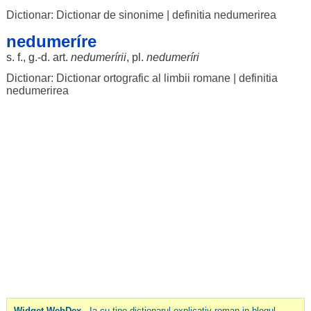
Dictionar: Dictionar de sinonime
|
definitia nedumerirea
nedumeríre
s. f., g.-d.
art
.
nedumerírii
, pl.
nedumeríri
Dictionar: Dictionar ortografic al limbii romane
|
definitia
nedumerirea
Widget WebDex
- Ia cu tine dictionarul explicativ roman in blogul,