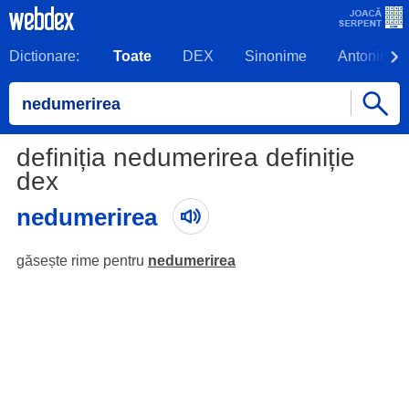
Dictionare:
Toate
DEX
Sinonime
Antonime
definiția nedumerirea definiție
dex
nedumerirea
găsește rime pentru
nedumerirea