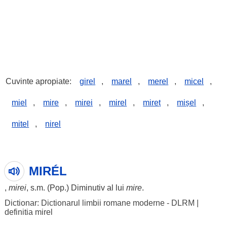
Cuvinte apropiate:
girel
,
marel
,
merel
,
micel
,
miel
,
mire
,
mirei
,
mirel
,
mireț
,
mișel
,
mitel
,
nirel
MIRÉL
,
mirei
, s.m. (Pop.)
Diminutiv
al lui
mire
.
Dictionar: Dictionarul limbii romane moderne - DLRM
|
definitia mirel