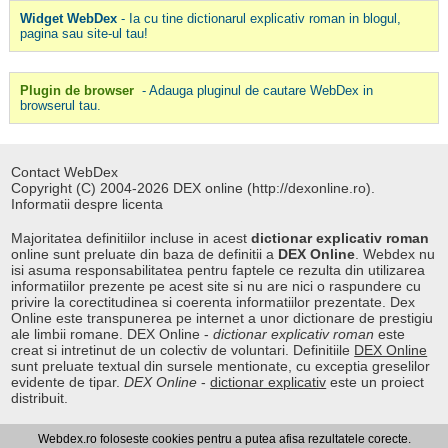
Widget WebDex
- Ia cu tine dictionarul explicativ roman in blogul,
pagina sau site-ul tau!
Plugin de browser
- Adauga pluginul de cautare WebDex in
browserul tau.
Contact WebDex
Copyright (C) 2004-2026 DEX online (http://dexonline.ro).
Informatii despre licenta
Majoritatea definitiilor incluse in acest
dictionar explicativ roman
online sunt preluate din baza de definitii a
DEX Online
. Webdex nu
isi asuma responsabilitatea pentru faptele ce rezulta din utilizarea
informatiilor prezente pe acest site si nu are nici o raspundere cu
privire la corectitudinea si coerenta informatiilor prezentate. Dex
Online este transpunerea pe internet a unor dictionare de prestigiu
ale limbii romane. DEX Online -
dictionar explicativ roman
este
creat si intretinut de un colectiv de voluntari. Definitiile
DEX Online
sunt preluate textual din sursele mentionate, cu exceptia greselilor
evidente de tipar.
DEX Online
-
dictionar explicativ
este un proiect
distribuit.
Webdex.ro foloseste cookies pentru a putea afisa rezultatele corecte.
Curs valutar
|
Kurs walut
|
Pret fier vechi