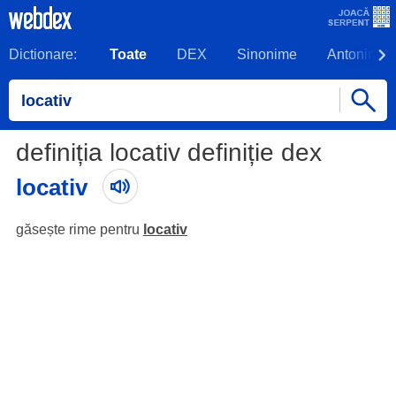
Dictionare:
Toate
DEX
Sinonime
Antonime
definiția locativ definiție dex
locativ
găsește rime pentru
locativ