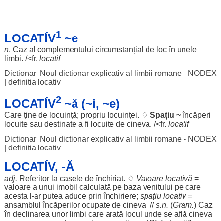
1
LOCATÍV
~e
n
.
Caz
al
complementului
circumstanțial
de
loc
în unele
limbi
. /<fr.
locatif
Dictionar: Noul dictionar explicativ al limbii romane - NODEX
|
definitia locativ
2
LOCATÍV
~ă (~i, ~e)
Care ține de
locuință
;
propriu
locuinței
. ♢
Spațiu
~
încăperi
locuite
sau
destinate
a fi
locuite
de cineva. /<fr.
locatif
Dictionar: Noul dictionar explicativ al limbii romane - NODEX
|
definitia locativ
LOCATÍV, -Ă
adj.
Referitor
la
casele
de
închiriat
. ♢
Valoare
locativă
=
valoare
a unui
imobil
calculată
pe
baza
venitului
pe care
acesta l-
ar
putea
aduce
prin
închiriere
;
spațiu
locativ
=
ansamblul
încăperilor
ocupate
de cineva. //
s.n.
(
Gram
.
)
Caz
în
declinarea
unor
limbi
care
arată
locul
unde se
află
cineva