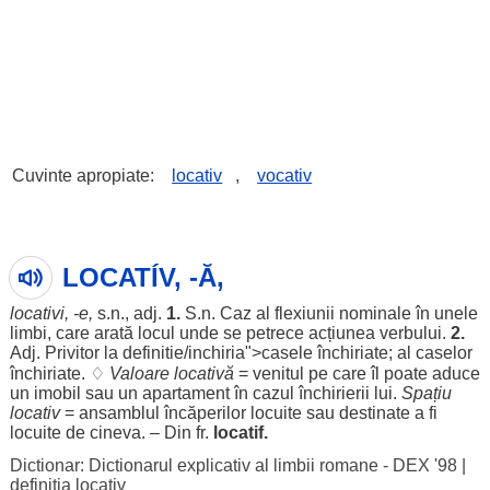
Cuvinte apropiate:
locativ
,
vocativ
LOCATÍV, -Ă,
locativi
, -e,
s.n., adj.
1.
S.n.
Caz
al
flexiunii
nominale
în unele
limbi
, care
arată
locul
unde se
petrece
acțiunea
verbului
.
2.
Adj.
Privitor
la
definitie
/inchiria">
casele
închiriate
; al
caselor
închiriate
. ♢
Valoare
locativă
=
venitul
pe care
îl
poate
aduce
un
imobil
sau un
apartament
în
cazul
închirierii
lui.
Spațiu
locativ
=
ansamblul
încăperilor
locuite
sau
destinate
a fi
locuite
de cineva. – Din fr.
locatif.
Dictionar: Dictionarul explicativ al limbii romane - DEX '98
|
definitia locativ