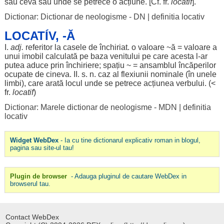
sau ceva sau unde se
petrece
o
acțiune
. [Cf. fr.
locatif
].
Dictionar: Dictionar de neologisme - DN
|
definitia locativ
LOCATÍV, -Ă
I.
adj.
referitor
la
casele
de
închiriat
. o
valoare
~
ă
=
valoare
a
unui
imobil
calculată
pe
baza
venitului
pe care acesta l-
ar
putea
aduce
prin
închiriere
;
spațiu
~ =
ansamblul
încăperilor
ocupate
de cineva. II. s. n.
caz
al
flexiunii
nominale
(în unele
limbi
), care
arată
locul
unde se
petrece
acțiunea
verbului
. (<
fr.
locatif
)
Dictionar: Marele dictionar de neologisme - MDN
|
definitia
locativ
Widget WebDex
- Ia cu tine dictionarul explicativ roman in blogul,
pagina sau site-ul tau!
Plugin de browser
- Adauga pluginul de cautare WebDex in
browserul tau.
Contact WebDex