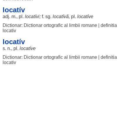
locatív
adj. m., pl.
locatívi
;
f. sg.
locatívă
,
pl.
locatíve
Dictionar: Dictionar ortografic al limbii romane
|
definitia
locativ
locatív
s. n., pl.
locatíve
Dictionar: Dictionar ortografic al limbii romane
|
definitia
locativ