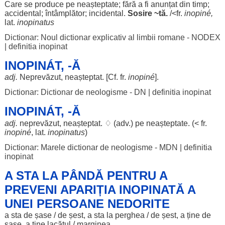
Care se
produce
pe
neașteptate
;
fără
a fi
anunțat
din
timp
;
accidental
;
întâmplător
;
incidental
.
Sosire
~
tă
.
/<fr.
inopiné,
lat.
inopinatus
Dictionar: Noul dictionar explicativ al limbii romane - NODEX
|
definitia inopinat
INOPINÁT, -Ă
adj.
Neprevăzut
,
neașteptat
. [Cf. fr.
inopiné
].
Dictionar: Dictionar de neologisme - DN
|
definitia inopinat
INOPINÁT, -Ă
adj.
neprevăzut
,
neașteptat
. ♢ (adv.) pe
neașteptate
. (< fr.
inopiné
, lat.
inopinatus
)
Dictionar: Marele dictionar de neologisme - MDN
|
definitia
inopinat
A STA LA PÂNDĂ PENTRU A
PREVENI APARIȚIA INOPINATĂ A
UNEI PERSOANE NEDORITE
a
sta
de
șase
/ de
șest
, a
sta
la perghea / de
șest
, a ține de
șase
, a ține
lacătul
/
marginea
.