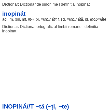
Dictionar: Dictionar de sinonime
|
definitia inopinat
inopinát
adj. m. (
sil
. mf.
in-
), pl.
inopináți
;
f. sg.
inopinátă
, pl.
inopináte
Dictionar: Dictionar ortografic al limbii romane
|
definitia
inopinat
INOPINÁ//T ~tă (~ți, ~te)