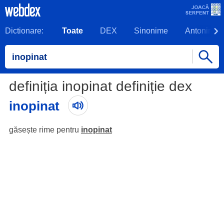
Dictionare:
Toate
DEX
Sinonime
Antonime
definiția inopinat definiție dex
inopinat
găsește rime pentru
inopinat