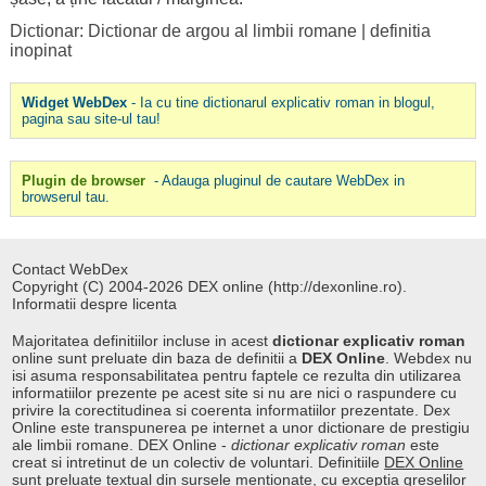
Dictionar: Dictionar de argou al limbii romane
|
definitia
inopinat
Widget WebDex
- Ia cu tine dictionarul explicativ roman in blogul,
pagina sau site-ul tau!
Plugin de browser
- Adauga pluginul de cautare WebDex in
browserul tau.
Contact WebDex
Copyright (C) 2004-2026 DEX online (http://dexonline.ro).
Informatii despre licenta
Majoritatea definitiilor incluse in acest
dictionar explicativ roman
online sunt preluate din baza de definitii a
DEX Online
. Webdex nu
isi asuma responsabilitatea pentru faptele ce rezulta din utilizarea
informatiilor prezente pe acest site si nu are nici o raspundere cu
privire la corectitudinea si coerenta informatiilor prezentate. Dex
Online este transpunerea pe internet a unor dictionare de prestigiu
ale limbii romane. DEX Online -
dictionar explicativ roman
este
creat si intretinut de un colectiv de voluntari. Definitiile
DEX Online
sunt preluate textual din sursele mentionate, cu exceptia greselilor