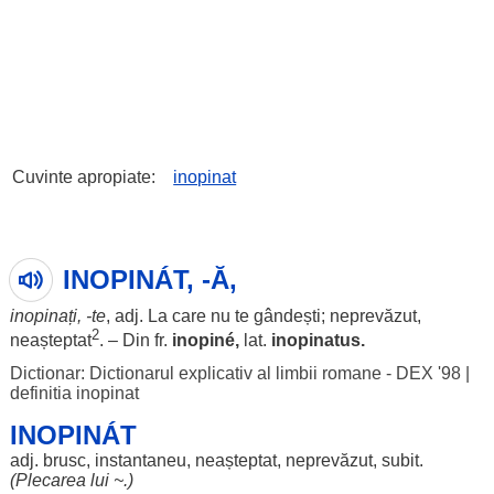
Cuvinte apropiate:
inopinat
INOPINÁT, -Ă,
inopinați
, -te
, adj. La care nu te
gândești
;
neprevăzut
,
2
neașteptat
. – Din fr.
inopiné,
lat.
inopinatus.
Dictionar: Dictionarul explicativ al limbii romane - DEX '98
|
definitia inopinat
INOPINÁT
adj.
brusc
,
instantaneu
,
neașteptat
,
neprevăzut
,
subit
.
(
Plecarea
lui ~.)