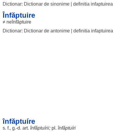
Dictionar: Dictionar de sinonime
|
definitia infaptuirea
Înfăptuire
≠
neînfăptuire
Dictionar: Dictionar de antonime
|
definitia infaptuirea
înfăptuíre
s. f., g.-d.
art
.
înfăptuírii
;
pl.
înfăptuíri