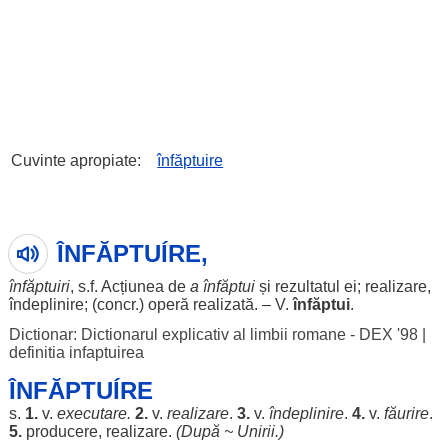
Cuvinte apropiate:
înfăptuire
ÎNFĂPTUÍRE,
înfăptuiri
, s.f.
Acțiunea
de
a
înfăptui
și
rezultatul
ei;
realizare
,
îndeplinire
; (concr.)
operă
realizată
. – V.
înfăptui
.
Dictionar: Dictionarul explicativ al limbii romane - DEX '98
|
definitia infaptuirea
ÎNFĂPTUÍRE
s.
1.
v.
executare
.
2.
v.
realizare
.
3.
v.
îndeplinire
.
4.
v.
făurire
.
5.
producere
,
realizare
.
(După ~
Unirii
.)