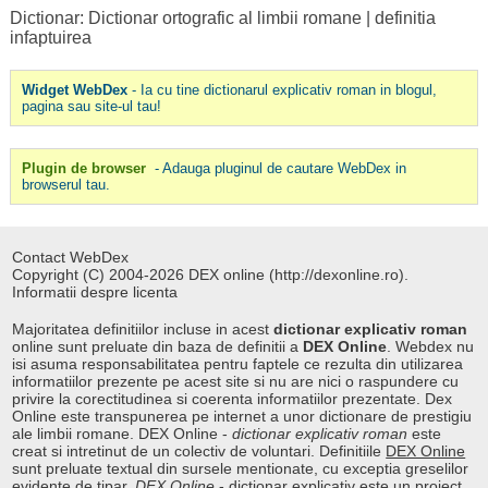
Dictionar: Dictionar ortografic al limbii romane
|
definitia
infaptuirea
Widget WebDex
- Ia cu tine dictionarul explicativ roman in blogul,
pagina sau site-ul tau!
Plugin de browser
- Adauga pluginul de cautare WebDex in
browserul tau.
Contact WebDex
Copyright (C) 2004-2026 DEX online (http://dexonline.ro).
Informatii despre licenta
Majoritatea definitiilor incluse in acest
dictionar explicativ roman
online sunt preluate din baza de definitii a
DEX Online
. Webdex nu
isi asuma responsabilitatea pentru faptele ce rezulta din utilizarea
informatiilor prezente pe acest site si nu are nici o raspundere cu
privire la corectitudinea si coerenta informatiilor prezentate. Dex
Online este transpunerea pe internet a unor dictionare de prestigiu
ale limbii romane. DEX Online -
dictionar explicativ roman
este
creat si intretinut de un colectiv de voluntari. Definitiile
DEX Online
sunt preluate textual din sursele mentionate, cu exceptia greselilor
evidente de tipar.
DEX Online
-
dictionar explicativ
este un proiect