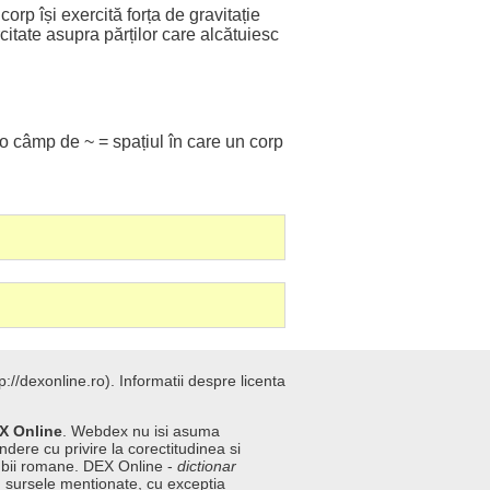
n
corp
își
exercită
forța
de gravitație
citate
asupra
părților
care
alcătuiesc
 o
câmp
de ~ =
spațiul
în care un
corp
://dexonline.ro).
Informatii despre licenta
X Online
. Webdex nu isi asuma
ndere cu privire la corectitudinea si
imbii romane. DEX Online -
dictionar
n sursele mentionate, cu exceptia