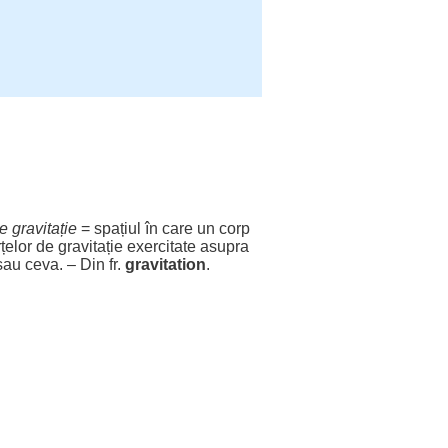
 gravitație
=
spațiul
în care un
corp
rțelor
de gravitație
exercitate
asupra
au ceva. – Din fr.
gravitation
.