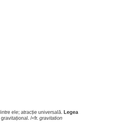
intre
ele
;
atracție
universală
.
Legea
gravitațional
. /<fr.
gravitation