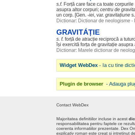
s.f.
Forță
care
face
ca toate
corpurile
asupra
altor
corpuri
;
centru
de gravita
un
corp
. [
Gen
.
-
iei
, var.
gravitațiune
s.f
Dictionar: Dictionar de neologisme -
GRAVITÁȚIE
s. f.
forță
de
atracție
reciprocă
a
tutur
își
exercită
forța
de gravitație
asupra
Dictionar: Marele dictionar de neol
Widget WebDex
- Ia cu tine dict
Plugin de browser
- Adauga plu
Contact WebDex
Majoritatea definitiilor incluse in acest
dic
responsabilitatea pentru faptele ce rezulta
coerenta informatiilor prezentate. Dex On
explicativ roman
este creat si intretinut de