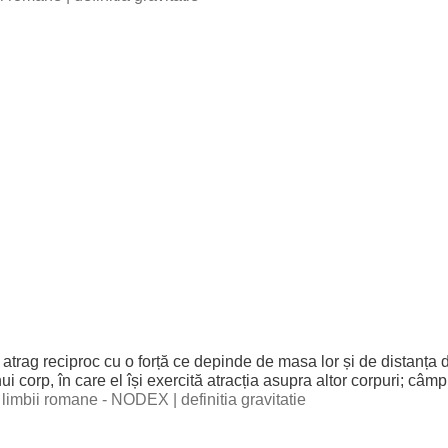
e
atrag
reciproc
cu o
forță
ce
depinde
de
masa
lor
și de
distanța
d
ui
corp
, în care el își
exercită
atracția
asupra
altor
corpuri
;
câmp
al limbii romane - NODEX
|
definitia gravitatie