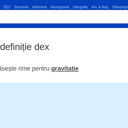
DEX
Sinonime
Antonime
Neologisme
Ortografic
Arh. & Reg.
Etimologi
 definiție dex
ăsește rime pentru
gravitatie