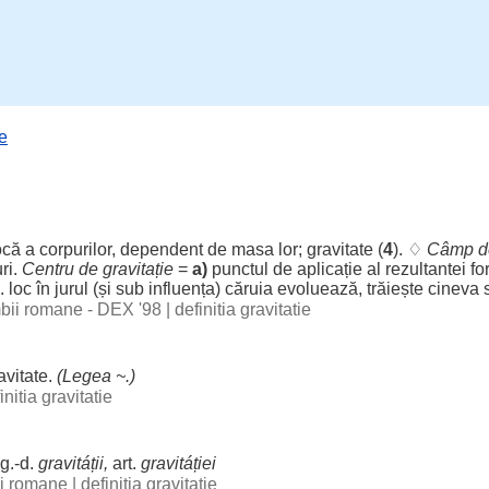
ie
ocă
a
corpurilor
,
dependent
de
masa
lor
;
gravitate
(
4
). ♢
Câmp
de
ri
.
Centru
de gravitație
=
a)
punctul
de
aplicație
al
rezultantei
fo
.
loc
în
jurul
(și sub
influența
)
căruia
evoluează
,
trăiește
cineva s
imbii romane - DEX '98
|
definitia gravitatie
avitate
.
(
Legea
~.)
initia gravitatie
g.-d.
gravitáții
,
art
.
gravitáției
bii romane
|
definitia gravitatie