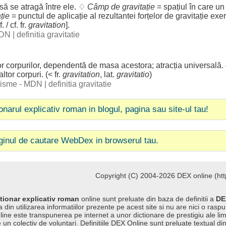
să se
atragă
între
ele
. ♢
Câmp
de gravitație
=
spațiul
în care u
ție
=
punctul
de
aplicație
al
rezultantei
forțelor
de gravitație
exer
. / cf. fr.
gravitation
].
 DN
|
definitia gravitatie
or
corpurilor
,
dependentă
de
masa
acestora
;
atracția
universală
.
altor
corpuri
. (< fr.
gravitation
, lat.
gravitatio
)
ogisme - MDN
|
definitia gravitatie
ionarul explicativ roman in blogul, pagina sau site-ul tau!
ginul de cautare WebDex in browserul tau.
Copyright (C) 2004-2026 DEX online (http
tionar explicativ roman
online sunt preluate din baza de definitii a
DE
 din utilizarea informatiilor prezente pe acest site si nu are nici o raspu
line este transpunerea pe internet a unor dictionare de prestigiu ale l
 un colectiv de voluntari. Definitiile
DEX Online
sunt preluate textual di