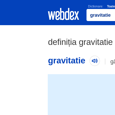
Dictionare:
Toate
definiția gravitatie
gravitatie
g