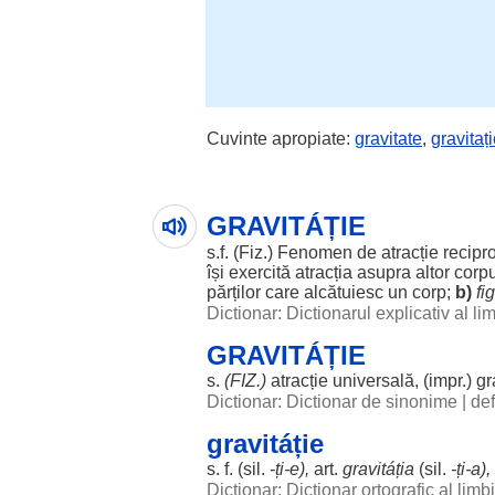
Cuvinte apropiate:
gravitate
,
gravitaț
GRAVITÁȚIE
s.f. (Fiz.)
Fenomen
de
atracție
recipr
își
exercită
atracția
asupra
altor
corpu
părților
care
alcătuiesc
un
corp
;
b)
fig
Dictionar: Dictionarul explicativ al l
GRAVITÁȚIE
s.
(FIZ.)
atracție
universală
, (impr.)
gr
Dictionar: Dictionar de sinonime
|
def
gravitáție
s. f. (
sil
.
-ți-e),
art
.
gravitáția
(
sil
.
-ți-a),
Dictionar: Dictionar ortografic al lim