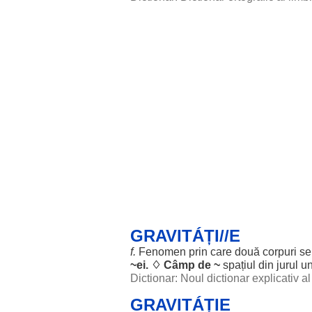
GRAVITÁȚI//E
f.
Fenomen
prin care
două
corpuri
s
~ei. ♢
Câmp
de ~
spațiul
din
jurul
un
Dictionar: Noul dictionar explicativ 
GRAVITÁȚIE