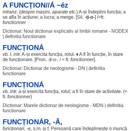
A FUNCȚION//Á ~éz
intranz.
(
despre
mașini
,
aparate
etc.
) A-și
îndeplini
funcția
; a
se
afla
în
acțiune
; a
lucra
; a
merge
. [
Sil
.
-ți-o-
] /<fr.
functionner
Dictionar: Noul dictionar explicativ al limbii romane - NODEX
|
definitia functionare
FUNCȚIONÁ
vb. I. intr.
A-și
exercita
funcția
,
rolul
. ♦ A fi în
funcție
, în
stare
de funcționare. [Pron.
-ți-o-
. / < fr.
fonctionner
].
Dictionar: Dictionar de neologisme - DN
|
definitia
functionare
FUNCȚIONÁ
vb. intr.
a-și
exercita
funcția
,
rolul
; a fi în
stare
de
activitate
. (<
fr.
fonctionner
)
Dictionar: Marele dictionar de neologisme - MDN
|
definitia
functionare
FUNCȚIONÁR, -Ă,
funcționari
, -e,
s.m. și f.
Persoană
care
îndeplinește
o
muncă