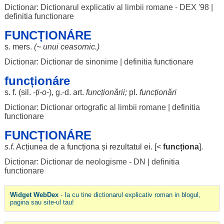
Dictionar: Dictionarul explicativ al limbii romane - DEX '98
|
definitia functionare
FUNCȚIONÁRE
s.
mers
.
(~ unui
ceasornic
.)
Dictionar: Dictionar de sinonime
|
definitia functionare
funcționáre
s. f. (
sil
.
-ți-o-
), g.-d.
art
.
funcționării
;
pl.
funcționări
Dictionar: Dictionar ortografic al limbii romane
|
definitia
functionare
FUNCȚIONÁRE
s.f.
Acțiunea
de a
funcționa
și
rezultatul
ei. [<
funcționa
].
Dictionar: Dictionar de neologisme - DN
|
definitia
functionare
Widget WebDex
- Ia cu tine dictionarul explicativ roman in blogul,
pagina sau site-ul tau!