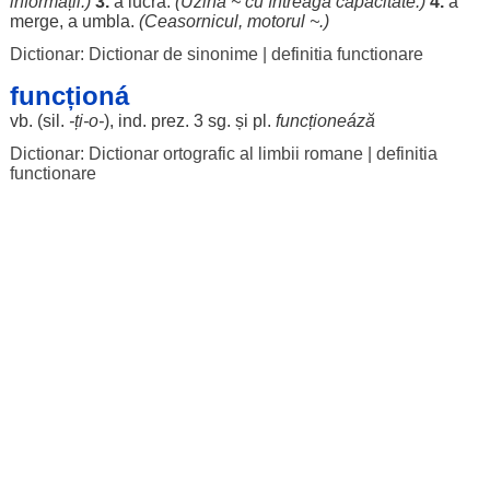
informații
.)
3.
a
lucra
.
(
Uzina
~ cu
întreaga
capacitate
.)
4.
a
merge
, a
umbla
.
(
Ceasornicul
,
motorul
~.)
Dictionar: Dictionar de sinonime
|
definitia functionare
funcționá
vb. (
sil
.
-ți-o-
), ind. prez. 3 sg. și pl.
funcționeáză
Dictionar: Dictionar ortografic al limbii romane
|
definitia
functionare