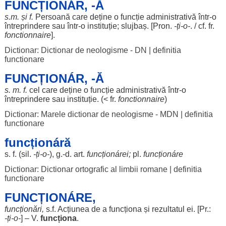
FUNCȚIONÁR, -Ă
s.m. și f.
Persoană
care
deține
o
funcție
administrativă
într-o
întreprindere
sau într-o
instituție
;
slujbaș
. [Pron.
-ți-o-
. / cf. fr.
fonctionnaire
].
Dictionar: Dictionar de neologisme - DN
|
definitia
functionare
FUNCȚIONÁR, -Ă
s. m. f.
cel care
deține
o
funcție
administrativă
într-o
întreprindere
sau
instituție
. (< fr.
fonctionnaire
)
Dictionar: Marele dictionar de neologisme - MDN
|
definitia
functionare
funcționáră
s. f. (
sil
.
-ți-o-
), g.-d.
art
.
funcționárei
;
pl.
funcționáre
Dictionar: Dictionar ortografic al limbii romane
|
definitia
functionare
FUNCȚIONÁRE,
funcționări
,
s.f.
Acțiunea
de a
funcționa
și
rezultatul
ei. [Pr.:
-ți-o-
] – V.
funcționa
.