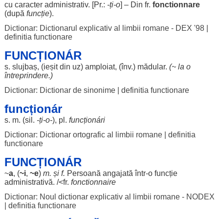
cu
caracter
administrativ
. [Pr.:
-ți-o
] – Din fr.
fonctionnare
(după
funcție
).
Dictionar: Dictionarul explicativ al limbii romane - DEX '98
|
definitia functionare
FUNCȚIONÁR
s.
slujbaș
, (
ieșit
din
uz
)
amploiat
, (înv.)
mădular
.
(~ la o
întreprindere
.)
Dictionar: Dictionar de sinonime
|
definitia functionare
funcționár
s. m. (
sil
.
-ți-o-
), pl.
funcționári
Dictionar: Dictionar ortografic al limbii romane
|
definitia
functionare
FUNCȚIONÁR
~
a
, (
~i
,
~e
)
m. și f.
Persoană
angajată
într-o
funcție
administrativă
. /<fr.
fonctionnaire
Dictionar: Noul dictionar explicativ al limbii romane - NODEX
|
definitia functionare