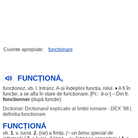
Cuvinte apropiate:
funcționare
FUNCȚIONÁ,
funcționez
,
vb. I. Intranz. A-și
îndeplini
funcția
,
rolul
. ♦ A fi în
funcție
, a se
afla
în
stare
de funcționare. [Pr.:
-ți-o-
] – Din fr.
fonctionner
(după
funcție
).
Dictionar: Dictionarul explicativ al limbii romane - DEX '98
|
definitia functionare
FUNCȚIONÁ
vb.
1.
v.
lucra
.
2.
(
rar
) a
ființa
.
(~ un
birou
special
de