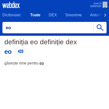
Dictionare:
Toate
DEX
Sinonime
Antonime
definiția eo definiție dex
eo
găsește rime pentru
eo