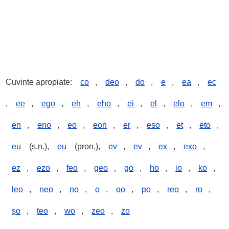
Cuvinte apropiate:
co
,
deo
,
do
,
e
,
ea
,
ec
,
ee
,
ego
,
eh
,
eho
,
ei
,
el
,
elo
,
em
,
en
,
eno
,
eo
,
eon
,
er
,
eso
,
et
,
eto
,
eu
(s.n.),
eu
(pron.),
ev
,
ev
,
ex
,
exo
,
ez
,
ezo
,
feo
,
geo
,
go
,
ho
,
io
,
ko
,
leo
,
neo
,
no
,
o
,
oo
,
po
,
reo
,
ro
,
șo
,
teo
,
wo
,
zeo
,
zo