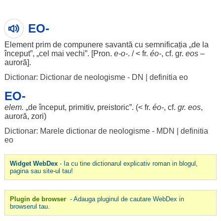
EO-
Element
prim
de
compunere
savantă
cu
semnificația
„de la
început
”, „cel mai
vechi
”. [Pron.
e-o-
. / < fr.
éo-
, cf. gr.
eos
–
auroră
].
Dictionar: Dictionar de neologisme - DN
|
definitia eo
EO-
elem.
„de
început
,
primitiv
,
preistoric
”. (< fr.
éo-
, cf.
gr. eos
,
auroră
,
zori
)
Dictionar: Marele dictionar de neologisme - MDN
|
definitia
eo
Widget WebDex
- Ia cu tine dictionarul explicativ roman in blogul,
pagina sau site-ul tau!
Plugin de browser
- Adauga pluginul de cautare WebDex in
browserul tau.