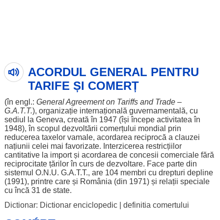
ACORDUL GENERAL PENTRU
TARIFE ȘI COMERȚ
(în engl.:
General
Agreement
on
Tariffs and
Trade
–
G.A.T.T.
),
organizație
internațională
guvernamentală
, cu
sediul
la Geneva,
creată
în 1947 (își
începe
activitatea
în
1948), în
scopul
dezvoltării
comerțului
mondial
prin
reducerea
taxelor
vamale
,
acordarea
reciprocă
a
clauzei
națiunii
celei
mai
favorizate
.
Interzicerea
restricțiilor
cantitative
la
import
și
acordarea
de
concesii
comerciale
fără
reciprocitate
țărilor
în
curs
de
dezvoltare
.
Face
parte
din
sistemul
O.N.U. G.A.T.T., are 104
membri
cu
drepturi
depline
(1991), printre care și
România
(din 1971) și
relații
speciale
cu
încă
31 de
state
.
Dictionar: Dictionar enciclopedic
|
definitia comertului