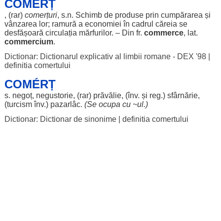
COMÉRȚ
, (
rar
)
comerțuri
, s.n.
Schimb
de
produse
prin
cumpărarea
și
vânzarea
lor
;
ramură
a
economiei
în
cadrul
căreia
se
desfășoară
circulația
mărfurilor
. – Din fr.
commerce
, lat.
commercium
.
Dictionar: Dictionarul explicativ al limbii romane - DEX '98
|
definitia comertului
COMÉRȚ
s.
negoț
,
negustorie
, (
rar
)
prăvălie
, (înv. și
reg
.)
sfârnărie
,
(
turcism
înv.)
pazarlâc
.
(Se
ocupa
cu ~ul.)
Dictionar: Dictionar de sinonime
|
definitia comertului