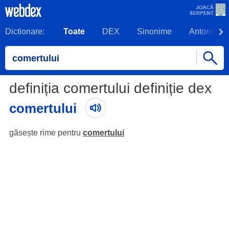
Dictionare:
Toate
DEX
Sinonime
Antonime
definiția comertului definiție dex
comertului
găsește rime pentru
comertului