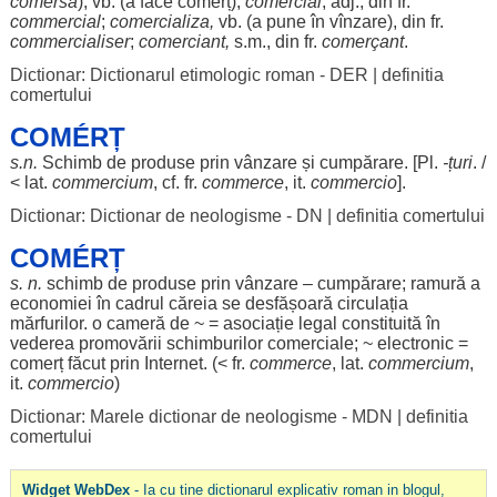
comersa
), vb. (a
face
comerț
);
comercial
, adj., din fr.
commercial
;
comercializa
,
vb. (a pune în vînzare), din fr.
commercialiser
;
comerciant
,
s.m., din fr.
comerçant
.
Dictionar: Dictionarul etimologic roman - DER
|
definitia
comertului
COMÉRȚ
s.n.
Schimb
de
produse
prin
vânzare
și
cumpărare
. [Pl.
-țuri
. /
< lat.
commercium
, cf. fr.
commerce
, it.
commercio
].
Dictionar: Dictionar de neologisme - DN
|
definitia comertului
COMÉRȚ
s. n.
schimb
de
produse
prin
vânzare
–
cumpărare
;
ramură
a
economiei
în
cadrul
căreia
se
desfășoară
circulația
mărfurilor
. o
cameră
de ~ =
asociație
legal
constituită
în
vederea
promovării
schimburilor
comerciale
; ~
electronic
=
comerț
făcut
prin
Internet
. (< fr.
commerce
, lat.
commercium
,
it.
commercio
)
Dictionar: Marele dictionar de neologisme - MDN
|
definitia
comertului
Widget WebDex
- Ia cu tine dictionarul explicativ roman in blogul,