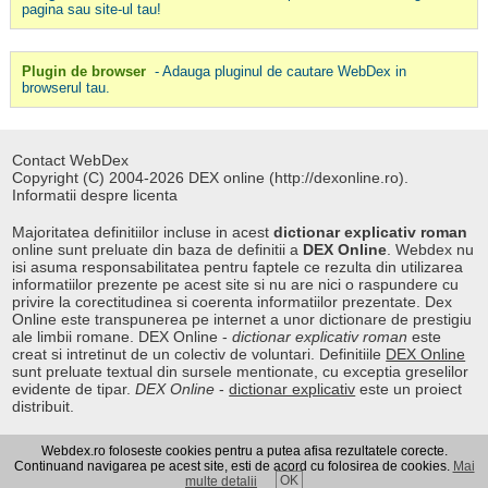
pagina sau site-ul tau!
Plugin de browser
- Adauga pluginul de cautare WebDex in
browserul tau.
Contact WebDex
Copyright (C) 2004-2026 DEX online (http://dexonline.ro).
Informatii despre licenta
Majoritatea definitiilor incluse in acest
dictionar explicativ roman
online sunt preluate din baza de definitii a
DEX Online
. Webdex nu
isi asuma responsabilitatea pentru faptele ce rezulta din utilizarea
informatiilor prezente pe acest site si nu are nici o raspundere cu
privire la corectitudinea si coerenta informatiilor prezentate. Dex
Online este transpunerea pe internet a unor dictionare de prestigiu
ale limbii romane. DEX Online -
dictionar explicativ roman
este
creat si intretinut de un colectiv de voluntari. Definitiile
DEX Online
sunt preluate textual din sursele mentionate, cu exceptia greselilor
evidente de tipar.
DEX Online
-
dictionar explicativ
este un proiect
distribuit.
Webdex.ro foloseste cookies pentru a putea afisa rezultatele corecte.
Curs valutar
|
Kurs walut
|
Pret fier vechi
Continuand navigarea pe acest site, esti de acord cu folosirea de cookies.
Mai
OK
multe detalii