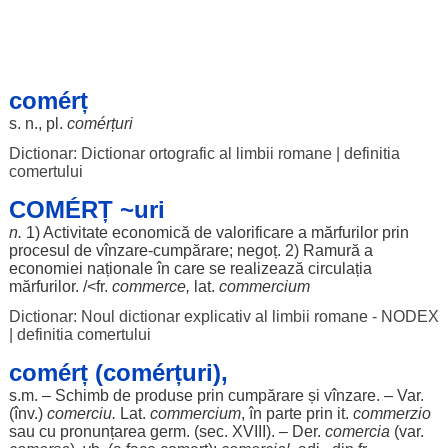
comérț
s. n., pl.
comérțuri
Dictionar: Dictionar ortografic al limbii romane
|
definitia
comertului
COMÉRȚ ~uri
n.
1)
Activitate
economică
de
valorificare
a
mărfurilor
prin
procesul
de vînzare-
cumpărare
;
negoț
. 2)
Ramură
a
economiei
naționale
în care se
realizează
circulația
mărfurilor
. /<fr.
commerce,
lat.
commercium
Dictionar: Noul dictionar explicativ al limbii romane - NODEX
|
definitia comertului
comérț (comérțuri),
s.m. –
Schimb
de
produse
prin
cumpărare
și vînzare. – Var.
(înv.)
comerciu.
Lat.
commercium
, în
parte
prin it.
commerzio
sau cu
pronunțarea
germ. (
sec
. XVIII). – Der.
comercia
(var.