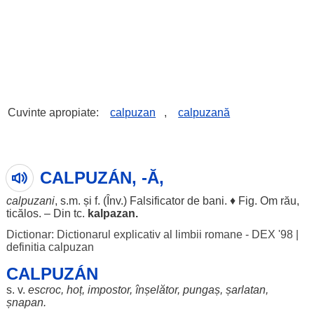
Cuvinte apropiate:
calpuzan
,
calpuzană
CALPUZÁN, -Ă,
calpuzani
, s.m. și f. (Înv.)
Falsificator
de
bani
. ♦ Fig.
Om
rău
,
ticălos
. – Din tc.
kalpazan.
Dictionar: Dictionarul explicativ al limbii romane - DEX '98
|
definitia calpuzan
CALPUZÁN
s. v.
escroc
,
hoț
,
impostor
,
înșelător
,
pungaș
,
șarlatan
,
șnapan
.