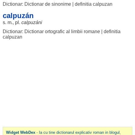
Dictionar: Dictionar de sinonime
|
definitia calpuzan
calpuzán
s. m., pl.
calpuzáni
Dictionar: Dictionar ortografic al limbii romane
|
definitia
calpuzan
Widget WebDex
- Ia cu tine dictionarul explicativ roman in blogul,