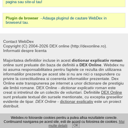
pagina sau site-ul tau!
Plugin de browser
- Adauga pluginul de cautare WebDex in
browserul tau.
Contact WebDex
Copyright (C) 2004-2026 DEX online (http://dexonline.ro).
Informatii despre licenta
Majoritatea definitiilor incluse in acest
dictionar explicativ roman
online sunt preluate din baza de definitii a
DEX Online
. Webdex nu
isi asuma responsabilitatea pentru faptele ce rezulta din utilizarea
informatiilor prezente pe acest site si nu are nici o raspundere cu
privire la corectitudinea si coerenta informatiilor prezentate. Dex
Online este transpunerea pe internet a unor dictionare de prestigiu
ale limbii romane. DEX Online -
dictionar explicativ roman
este
creat si intretinut de un colectiv de voluntari. Definitiile
DEX Online
sunt preluate textual din sursele mentionate, cu exceptia greselilor
evidente de tipar.
DEX Online
-
dictionar explicativ
este un proiect
distribuit.
Webdex.ro foloseste cookies pentru a putea afisa rezultatele corecte.
Curs valutar
|
Kurs walut
|
Pret fier vechi
Continuand navigarea pe acest site, esti de acord cu folosirea de cookies.
Mai
OK
multe detalii