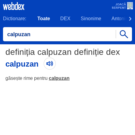
Dictionare:
Toate
DEX
Sinonime
Antonime
definiția calpuzan definiție dex
calpuzan
găsește rime pentru
calpuzan