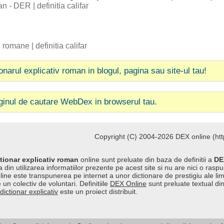
man - DER
|
definitia califar
ii romane
|
definitia califar
ionarul explicativ roman in blogul, pagina sau site-ul tau!
ginul de cautare WebDex in browserul tau.
Copyright (C) 2004-2026 DEX online (http
tionar explicativ roman
online sunt preluate din baza de definitii a
DE
 din utilizarea informatiilor prezente pe acest site si nu are nici o raspu
line este transpunerea pe internet a unor dictionare de prestigiu ale l
 un colectiv de voluntari. Definitiile
DEX Online
sunt preluate textual di
dictionar explicativ
este un proiect distribuit.