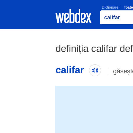
Dictionare:
Toate
definiția califar de
califar
găseșt