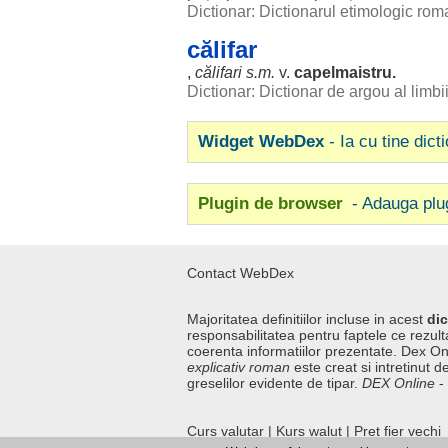
Dictionar: Dictionarul etimologic ro
călifar
,
călifari
s.m.
v.
capelmaistru
.
Dictionar: Dictionar de argou al limb
Widget WebDex
- Ia cu tine dict
Plugin de browser
- Adauga plu
Contact WebDex
Majoritatea definitiilor incluse in acest
dic
responsabilitatea pentru faptele ce rezulta
coerenta informatiilor prezentate. Dex On
explicativ roman
este creat si intretinut de
greselilor evidente de tipar.
DEX Online
-
Curs valutar
|
Kurs walut
|
Pret fier vechi