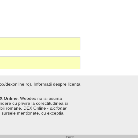
://dexonline.ro).
Informatii despre licenta
X Online
. Webdex nu isi asuma
ndere cu privire la corectitudinea si
imbii romane. DEX Online -
dictionar
n sursele mentionate, cu exceptia