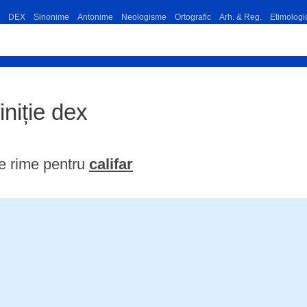
DEX
Sinonime
Antonime
Neologisme
Ortografic
Arh. & Reg.
Etimologi
finiție dex
e rime pentru
califar