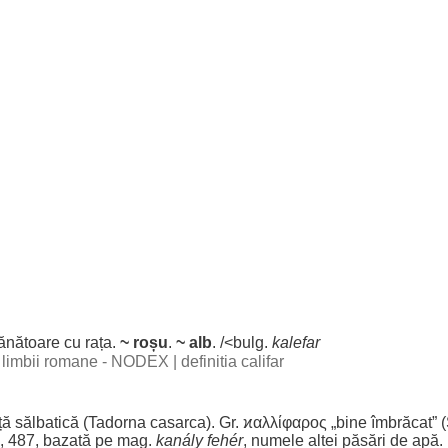
ănătoare
cu
rața
.
~
roșu
.
~
alb
. /<bulg.
kalefar
al limbii romane - NODEX
|
definitia califar
ță
sălbatică
(Tadorna casarca). Gr. ϰαλλίφαρος „
bine
îmbrăcat
” 
I, 487,
bazată
pe mag.
kanály fehér
,
numele
altei
păsări
de
apă
.