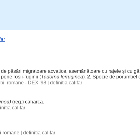
far
de
păsări
migratoare
acvatice
,
asemănătoare
cu
rațele
și cu gâ
u
pene
roșii
-
ruginii
(
Tadorna ferruginea
)
.
2.
Specie
de
porumbel
imbii romane - DEX '98
|
definitia califar
ginea)
(
reg
.)
caharcă
.
initia califar
bii romane
|
definitia califar