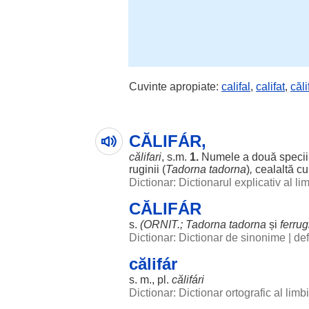
Cuvinte apropiate:
califal
,
califat
,
căli
CĂLIFÁR,
călifari
, s.m.
1.
Numele
a
două
specii
ruginii
(
Tadorna tadorna
)
,
cealaltă
c
Dictionar: Dictionarul explicativ al l
CĂLIFÁR
s.
(ORNIT.; Tadorna tadorna
și
ferru
Dictionar: Dictionar de sinonime
|
def
călifár
s. m., pl.
călifári
Dictionar: Dictionar ortografic al lim