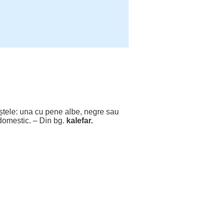
ștele:
una
cu
pene
albe
,
negre
sau
domestic
. – Din bg.
kalefar.