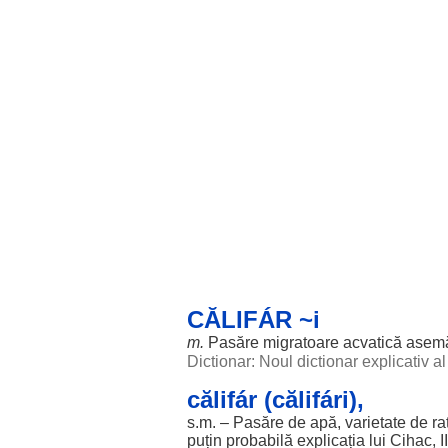
CĂLIFÁR ~i
m.
Pasăre
migratoare
acvatică
asem
Dictionar: Noul dictionar explicativ 
călifár (călifári),
s.m. –
Pasăre
de
apă
,
varietate
de
ra
puțin
probabilă
explicația
lui Cihac, I