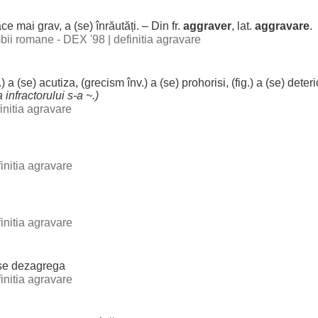
ace
mai
grav
, a (se)
înrăutăți
. – Din fr.
aggraver
, lat.
aggravare
.
imbii romane - DEX '98
|
definitia agravare
r.) a (se)
acutiza
, (
grecism
înv.) a (se)
prohorisi
, (fig.) a (se)
deteri
a
infractorului
s-a ~.)
initia agravare
initia agravare
initia agravare
 se
dezagrega
initia agravare