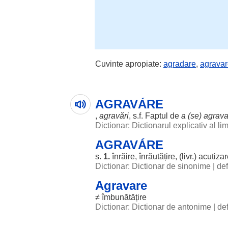
Cuvinte apropiate:
agradare
,
agrava
AGRAVÁRE
,
agravări
, s.f.
Faptul
de
a (se)
agrav
Dictionar: Dictionarul explicativ al l
AGRAVÁRE
s.
1.
înrăire
,
înrăutățire
, (livr.)
acutizar
Dictionar: Dictionar de sinonime
|
def
Agravare
≠
îmbunătățire
Dictionar: Dictionar de antonime
|
def