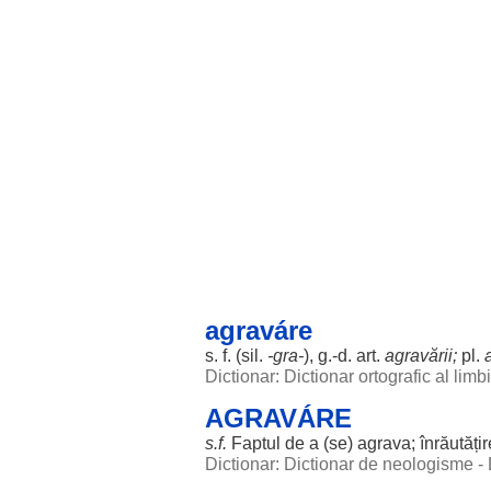
agraváre
s. f. (
sil
.
-gra-
), g.-d.
art
.
agravării
;
pl.
Dictionar: Dictionar ortografic al lim
AGRAVÁRE
s.f.
Faptul
de a (se)
agrava
;
înrăutățir
Dictionar: Dictionar de neologisme -