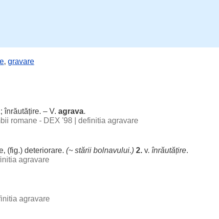
re
,
gravare
a
;
înrăutățire
. – V.
agrava
.
imbii romane - DEX '98
|
definitia agravare
e
, (fig.)
deteriorare
.
(~
stării
bolnavului
.)
2.
v.
înrăutățire
.
initia agravare
initia agravare