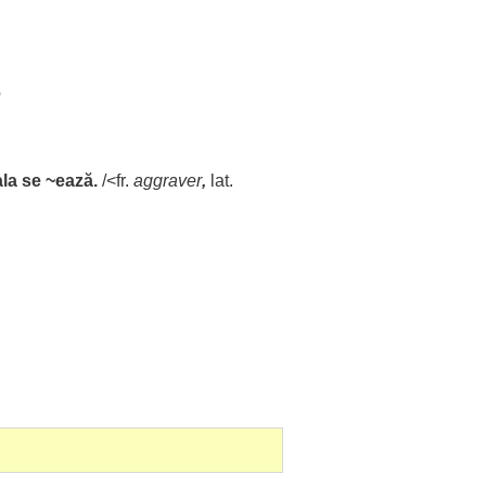
e
la
se ~ează.
/<fr.
aggraver
,
lat.