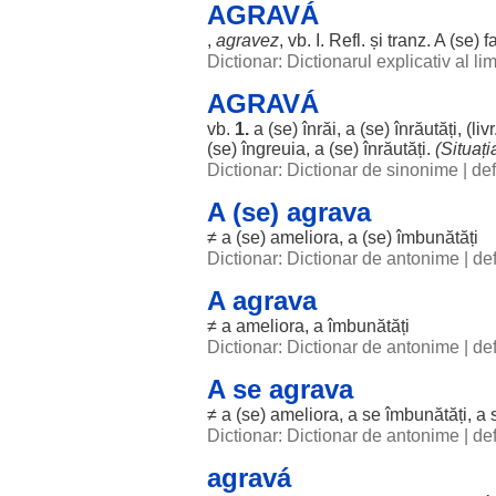
AGRAVÁ
,
agravez
, vb. I. Refl. și tranz. A (se)
f
Dictionar: Dictionarul explicativ al l
AGRAVÁ
vb.
1.
a (se)
înrăi
, a (se)
înrăutăți
, (liv
(se)
îngreuia
, a (se)
înrăutăți
.
(
Situați
Dictionar: Dictionar de sinonime
|
def
A (se) agrava
≠ a (se)
ameliora
, a (se)
îmbunătăți
Dictionar: Dictionar de antonime
|
def
A agrava
≠ a
ameliora
, a
îmbunătăți
Dictionar: Dictionar de antonime
|
def
A se agrava
≠ a (se)
ameliora
, a se
îmbunătăți
, a
Dictionar: Dictionar de antonime
|
def
agravá