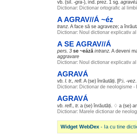
vb. (
sil
.
-gra-
), ind. prez. 1 sg.
agravé
Dictionar: Dictionar ortografic al lim
A AGRAV//Á ~éz
tranz.
A
face
să se
agraveze
; a
înrăut
Dictionar: Noul dictionar explicativ 
A SE AGRAV//Á
pers
. 3
se ~eáză
intranz.
A
deveni
m
aggravare
Dictionar: Noul dictionar explicativ 
AGRAVÁ
vb. I. tr., refl.
A (se)
înrăutăți
. [P.i.
-vez
.
Dictionar: Dictionar de neologisme -
AGRAVÁ
vb. refl., tr.
a (se)
înrăutăți
. ♢ a (se)
am
Dictionar: Marele dictionar de neol
Widget WebDex
- Ia cu tine dict