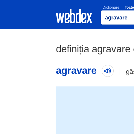
Dictionare:
Toate
definiția agravare 
agravare
gă