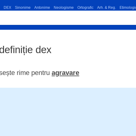
DEX
Sinonime
Antonime
Neologisme
Ortografic
Arh. & Reg.
Etimologi
definiție dex
sește rime pentru
agravare