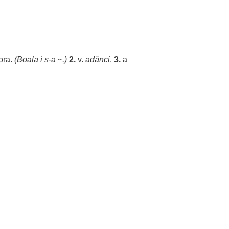
ora
.
(
Boala
i s-a ~.)
2.
v.
adânci
.
3.
a