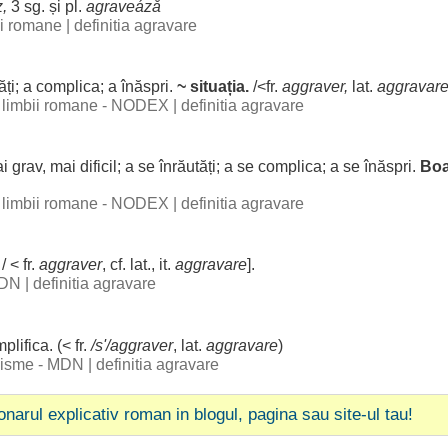
z
,
3 sg. și pl.
agraveáză
bii romane
|
definitia agravare
ăți
; a
complica
; a
înăspri
.
~
situația
.
/<fr.
aggraver,
lat.
aggravar
al limbii romane - NODEX
|
definitia agravare
ai
grav
, mai
dificil
; a se
înrăutăți
; a se
complica
; a se
înăspri
.
Boa
al limbii romane - NODEX
|
definitia agravare
 / < fr.
aggraver
, cf. lat., it.
aggravare
].
 DN
|
definitia agravare
plifica
. (< fr.
/s'/aggraver
, lat.
aggravare
)
ogisme - MDN
|
definitia agravare
ionarul explicativ roman in blogul, pagina sau site-ul tau!