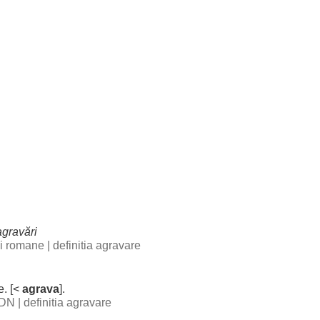
agravări
bii romane
|
definitia agravare
e
. [<
agrava
].
 DN
|
definitia agravare