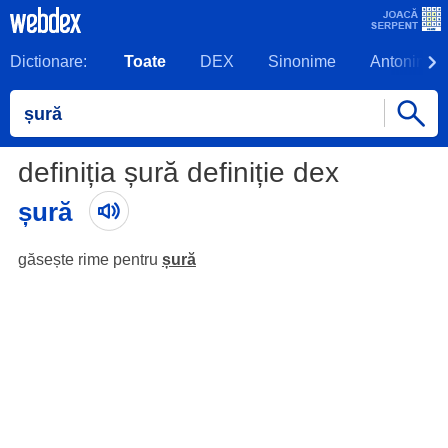
Dictionare:
Toate
DEX
Sinonime
Antonime
definiția șură definiție dex
șură
găsește rime pentru
șură