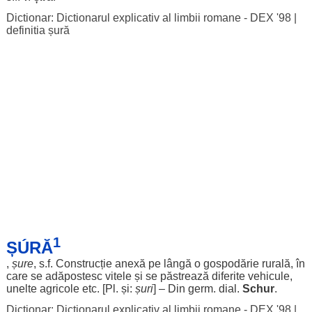
Dictionar: Dictionarul explicativ al limbii romane - DEX '98
|
definitia șură
1
ȘÚRĂ
,
șure
, s.f.
Construcție
anexă
pe
lângă
o
gospodărie
rurală
, în
care se
adăpostesc
vitele
și se
păstrează
diferite
vehicule
,
unelte
agricole
etc. [Pl. și:
șuri
] – Din germ.
dial
.
Schur
.
Dictionar: Dictionarul explicativ al limbii romane - DEX '98
|