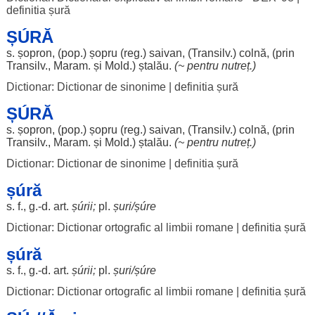
definitia șură
ȘÚRĂ
s.
șopron
, (pop.)
șopru
(
reg
.)
saivan
, (Transilv.)
colnă
, (prin
Transilv.,
Maram
. și Mold.)
ștalău
.
(~
pentru
nutreț
.)
Dictionar: Dictionar de sinonime
|
definitia șură
ȘÚRĂ
s.
șopron
, (pop.)
șopru
(
reg
.)
saivan
, (Transilv.)
colnă
, (prin
Transilv.,
Maram
. și Mold.)
ștalău
.
(~
pentru
nutreț
.)
Dictionar: Dictionar de sinonime
|
definitia șură
șúră
s. f., g.-d.
art
.
șúrii
;
pl.
șuri
/
șúre
Dictionar: Dictionar ortografic al limbii romane
|
definitia șură
șúră
s. f., g.-d.
art
.
șúrii
;
pl.
șuri
/
șúre
Dictionar: Dictionar ortografic al limbii romane
|
definitia șură