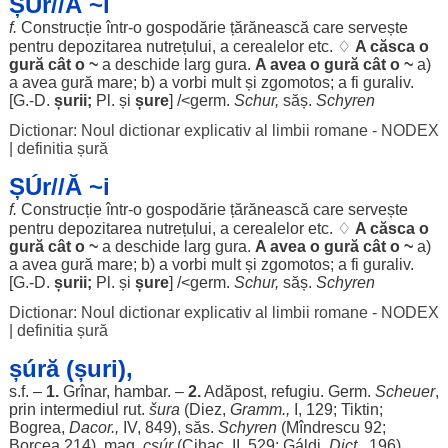
ȘÚr//Ă ~i
f.
Construcție
într-o
gospodărie
țărănească
care
servește
pentru
depozitarea
nutrețului
, a
cerealelor
etc. ♢
A
căsca
o
gură
cât o ~
a
deschide
larg
gura
.
A avea o
gură
cât o ~
a)
a avea
gură
mare
; b) a
vorbi
mult
și
zgomotos
; a fi
guraliv
.
[G.-D.
șurii
;
Pl. și
șure
] /<germ.
Schur,
săș
.
Schyren
Dictionar: Noul dictionar explicativ al limbii romane - NODEX
|
definitia șură
ȘÚr//Ă ~i
f.
Construcție
într-o
gospodărie
țărănească
care
servește
pentru
depozitarea
nutrețului
, a
cerealelor
etc. ♢
A
căsca
o
gură
cât o ~
a
deschide
larg
gura
.
A avea o
gură
cât o ~
a)
a avea
gură
mare
; b) a
vorbi
mult
și
zgomotos
; a fi
guraliv
.
[G.-D.
șurii
;
Pl. și
șure
] /<germ.
Schur,
săș
.
Schyren
Dictionar: Noul dictionar explicativ al limbii romane - NODEX
|
definitia șură
șúră (șuri),
s.f. –
1.
Grînar,
hambar
. –
2.
Adăpost
,
refugiu
. Germ.
Scheuer
,
prin
intermediul
rut.
šura
(
Diez
,
Gramm.,
I, 129; Tiktin;
Bogrea,
Dacor.,
IV
, 849),
săs
.
Schyren
(Mîndrescu 92;
Borcea 214), mag.
csúr
(Cihac, II, 529; Gáldi.
Dict.,
196).