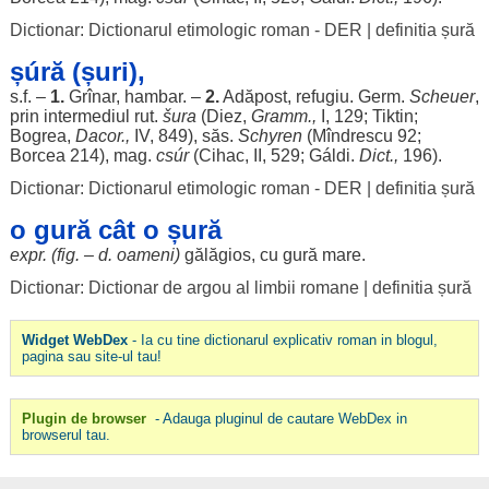
Dictionar: Dictionarul etimologic roman - DER
|
definitia șură
șúră (șuri),
s.f. –
1.
Grînar,
hambar
. –
2.
Adăpost
,
refugiu
. Germ.
Scheuer
,
prin
intermediul
rut.
šura
(
Diez
,
Gramm.,
I, 129; Tiktin;
Bogrea,
Dacor.,
IV
, 849),
săs
.
Schyren
(Mîndrescu 92;
Borcea 214), mag.
csúr
(Cihac, II, 529; Gáldi.
Dict.,
196).
Dictionar: Dictionarul etimologic roman - DER
|
definitia șură
o gură cât o șură
expr. (fig. – d.
oameni
)
gălăgios
, cu
gură
mare
.
Dictionar: Dictionar de argou al limbii romane
|
definitia șură
Widget WebDex
- Ia cu tine dictionarul explicativ roman in blogul,
pagina sau site-ul tau!
Plugin de browser
- Adauga pluginul de cautare WebDex in
browserul tau.