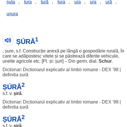
șuta
,
tura
,
tură
,
țura
,
ura
,
ura
,
ură
,
ușura
1
ȘÚRĂ
,
șure
, s.f.
Construcție
anexă
pe
lângă
o
gospodărie
rurală
, în
care se
adăpostesc
vitele
și se
păstrează
diferite
vehicule
,
unelte
agricole
etc. [Pl. și:
șuri
] – Din germ.
dial
.
Schur
.
Dictionar: Dictionarul explicativ al limbii romane - DEX '98
|
definitia șură
2
ȘÚRĂ
s.f. v.
șiră
.
Dictionar: Dictionarul explicativ al limbii romane - DEX '98
|
definitia șură
2
ȘÚRĂ
s.f. v.
șiră
.