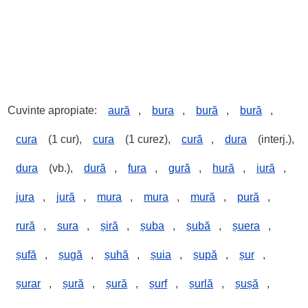
Cuvinte apropiate:
aură
,
bura
,
bură
,
bură
,
cura
(1 cur),
cura
(1 curez),
cură
,
dura
(interj.),
dura
(vb.),
dură
,
fura
,
gură
,
hură
,
iură
,
jura
,
jură
,
mura
,
mura
,
mură
,
pură
,
rură
,
sura
,
șiră
,
șuba
,
șubă
,
șuera
,
șufă
,
șugă
,
șuhă
,
șuia
,
șupă
,
șur
,
șurar
,
șură
,
șură
,
șurf
,
șurlă
,
șușă
,