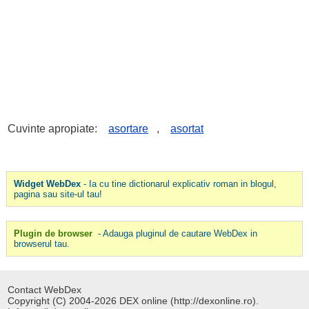
Cuvinte apropiate:
asortare
,
asortat
Widget WebDex
- Ia cu tine dictionarul explicativ roman in blogul,
pagina sau site-ul tau!
Plugin de browser
- Adauga pluginul de cautare WebDex in
browserul tau.
Contact WebDex
Copyright (C) 2004-2026 DEX online (http://dexonline.ro).