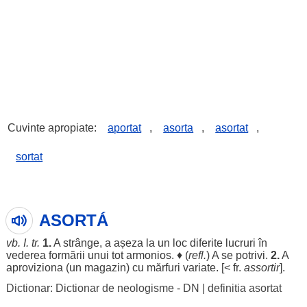
Cuvinte apropiate:
aportat
,
asorta
,
asortat
,
sortat
ASORTÁ
vb. I. tr.
1.
A strânge, a așeza la un loc
diferite
lucruri în
vederea
formării
unui tot
armonios
. ♦ (
refl.
) A se potrivi.
2.
A
aproviziona
(un
magazin
) cu mărfuri
variate
. [< fr.
assortir
].
Dictionar: Dictionar de neologisme - DN
|
definitia asortat