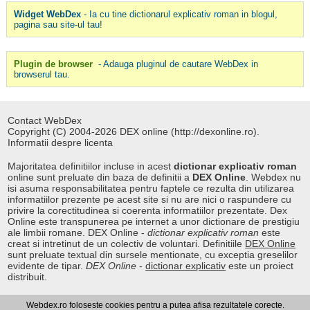
Widget WebDex
- Ia cu tine dictionarul explicativ roman in blogul,
pagina sau site-ul tau!
Plugin de browser
- Adauga pluginul de cautare WebDex in
browserul tau.
Contact WebDex
Copyright (C) 2004-2026 DEX online (http://dexonline.ro).
Informatii despre licenta
Majoritatea definitiilor incluse in acest
dictionar explicativ roman
online sunt preluate din baza de definitii a
DEX Online
. Webdex nu
isi asuma responsabilitatea pentru faptele ce rezulta din utilizarea
informatiilor prezente pe acest site si nu are nici o raspundere cu
privire la corectitudinea si coerenta informatiilor prezentate. Dex
Online este transpunerea pe internet a unor dictionare de prestigiu
ale limbii romane. DEX Online -
dictionar explicativ roman
este
creat si intretinut de un colectiv de voluntari. Definitiile
DEX Online
sunt preluate textual din sursele mentionate, cu exceptia greselilor
evidente de tipar.
DEX Online
-
dictionar explicativ
este un proiect
distribuit.
Webdex.ro foloseste cookies pentru a putea afisa rezultatele corecte.