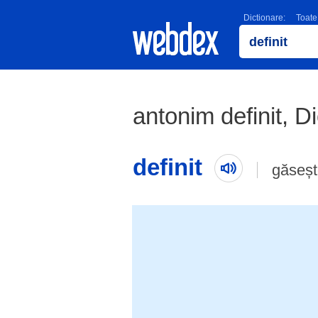
Dictionare:
Toate
antonim definit, 
definit
găseșt