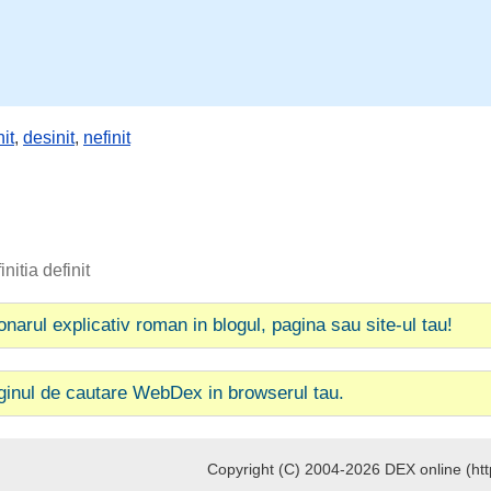
nit
,
desinit
,
nefinit
initia definit
ionarul explicativ roman in blogul, pagina sau site-ul tau!
ginul de cautare WebDex in browserul tau.
Copyright (C) 2004-2026 DEX online (http