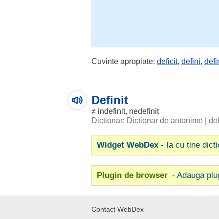
Cuvinte apropiate:
deficit
,
defini
,
defi
Definit
≠
indefinit
,
nedefinit
Dictionar: Dictionar de antonime
|
def
Widget WebDex
- Ia cu tine dict
Plugin de browser
- Adauga plu
Contact WebDex