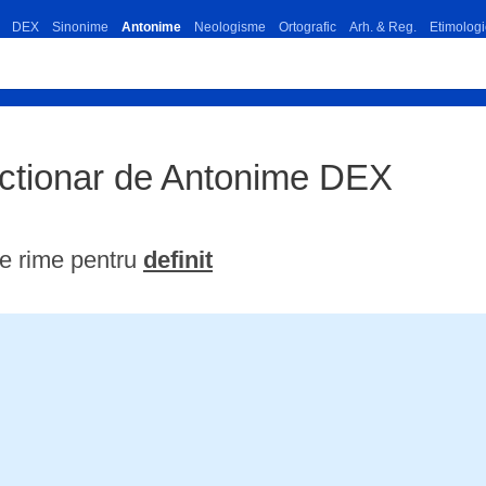
DEX
Sinonime
Antonime
Neologisme
Ortografic
Arh. & Reg.
Etimologi
Dictionar de Antonime DEX
e rime pentru
definit