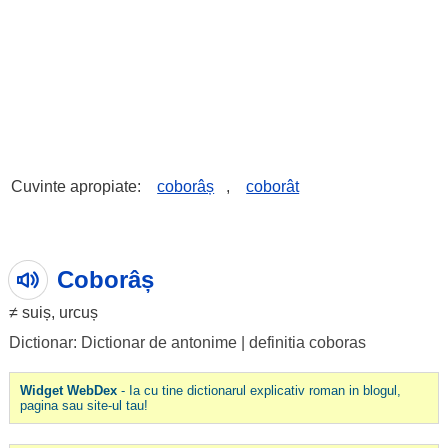
Cuvinte apropiate:
coborâș
,
coborât
Coborâș
≠
suiș
,
urcuș
Dictionar: Dictionar de antonime
|
definitia coboras
Widget WebDex
- Ia cu tine dictionarul explicativ roman in blogul,
pagina sau site-ul tau!