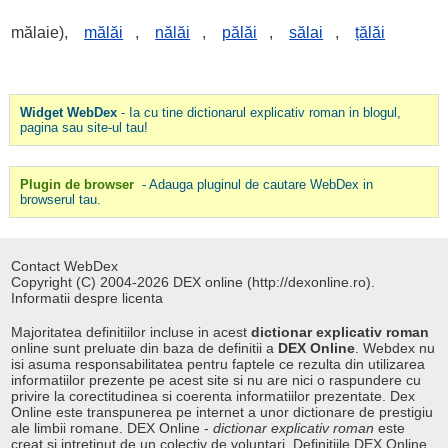
mălaie),
mălăi
,
nălăi
,
pălăi
,
sălai
,
țălăi
Widget WebDex
- Ia cu tine dictionarul explicativ roman in blogul,
pagina sau site-ul tau!
Plugin de browser
- Adauga pluginul de cautare WebDex in
browserul tau.
Contact WebDex
Copyright (C) 2004-2026 DEX online (http://dexonline.ro).
Informatii despre licenta
Majoritatea definitiilor incluse in acest
dictionar explicativ roman
online sunt preluate din baza de definitii a
DEX Online
. Webdex nu
isi asuma responsabilitatea pentru faptele ce rezulta din utilizarea
informatiilor prezente pe acest site si nu are nici o raspundere cu
privire la corectitudinea si coerenta informatiilor prezentate. Dex
Online este transpunerea pe internet a unor dictionare de prestigiu
ale limbii romane. DEX Online -
dictionar explicativ roman
este
creat si intretinut de un colectiv de voluntari. Definitiile
DEX Online