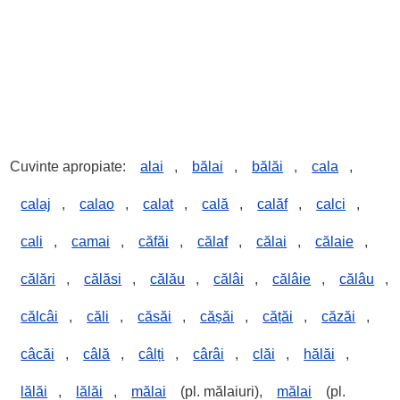
Cuvinte apropiate:
alai
,
bălai
,
bălăi
,
cala
,
calaj
,
calao
,
calat
,
cală
,
calăf
,
calci
,
cali
,
camai
,
căfăi
,
călaf
,
călai
,
călaie
,
călări
,
călăsi
,
călău
,
călâi
,
călâie
,
călâu
,
călcâi
,
căli
,
căsăi
,
cășăi
,
cățăi
,
căzăi
,
câcăi
,
câlă
,
câlți
,
cârâi
,
clăi
,
hălăi
,
lălăi
,
lălăi
,
mălai
(pl. mălaiuri),
mălai
(pl.