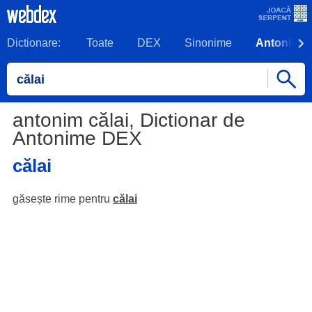
Dictionare:
Toate
DEX
Sinonime
Antonime
antonim călai, Dictionar de
Antonime DEX
călai
găsește rime pentru
călai