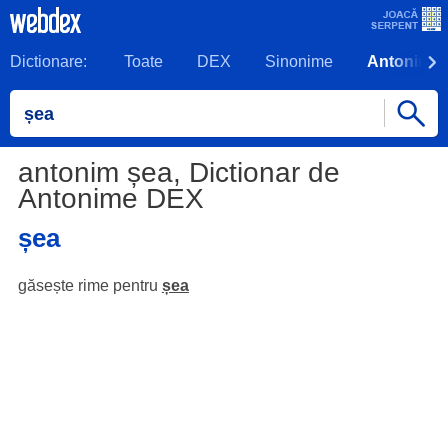
Dictionare:
Toate
DEX
Sinonime
Antonime
antonim șea, Dictionar de
Antonime DEX
șea
găsește rime pentru
șea