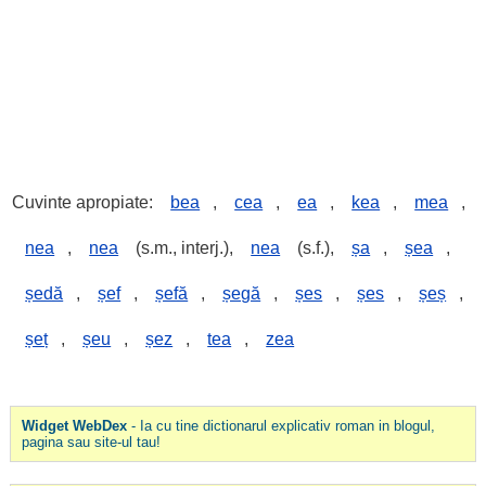
Cuvinte apropiate:
bea
,
cea
,
ea
,
kea
,
mea
,
nea
,
nea
(s.m., interj.),
nea
(s.f.),
șa
,
șea
,
ședă
,
șef
,
șefă
,
șegă
,
șes
,
șes
,
șeș
,
șeț
,
șeu
,
șez
,
tea
,
zea
Widget WebDex
- Ia cu tine dictionarul explicativ roman in blogul,
pagina sau site-ul tau!