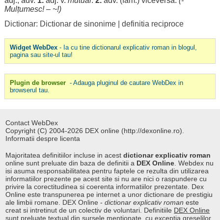
adj., adv.
1.
adj. v.
mutual
.
2.
adv. (fam.)
viceversa
.
(-
Mulțumesc
! – ~!)
Dictionar: Dictionar de sinonime
|
definitia reciproce
Widget WebDex
- Ia cu tine dictionarul explicativ roman in blogul,
pagina sau site-ul tau!
Plugin de browser
- Adauga pluginul de cautare WebDex in
browserul tau.
Contact WebDex
Copyright (C) 2004-2026 DEX online (http://dexonline.ro).
Informatii despre licenta
Majoritatea definitiilor incluse in acest
dictionar explicativ roman
online sunt preluate din baza de definitii a
DEX Online
. Webdex nu
isi asuma responsabilitatea pentru faptele ce rezulta din utilizarea
informatiilor prezente pe acest site si nu are nici o raspundere cu
privire la corectitudinea si coerenta informatiilor prezentate. Dex
Online este transpunerea pe internet a unor dictionare de prestigiu
ale limbii romane. DEX Online -
dictionar explicativ roman
este
creat si intretinut de un colectiv de voluntari. Definitiile
DEX Online
sunt preluate textual din sursele mentionate, cu exceptia greselilor