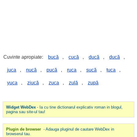
Cuvinte apropiate:
bucă
,
cucă
,
ducă
,
ducă
,
juca
,
nucă
,
pucă
,
ruca
,
sucă
,
țuca
,
yuca
,
ziucă
,
zuca
,
zulă
,
zupă
Widget WebDex
- Ia cu tine dictionarul explicativ roman in blogul,
pagina sau site-ul tau!
Plugin de browser
- Adauga pluginul de cautare WebDex in
browserul tau.