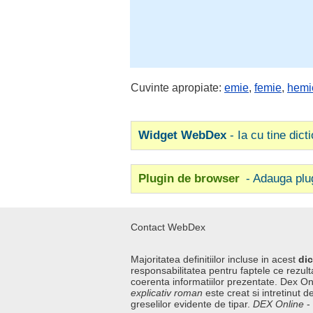
Cuvinte apropiate:
emie
,
femie
,
hemi
Widget WebDex
- Ia cu tine dict
Plugin de browser
- Adauga plu
Contact WebDex
Majoritatea definitiilor incluse in acest
dic
responsabilitatea pentru faptele ce rezulta
coerenta informatiilor prezentate. Dex On
explicativ roman
este creat si intretinut de
greselilor evidente de tipar.
DEX Online
-