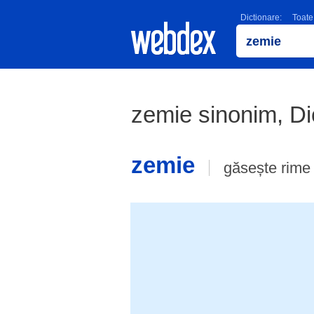
Dictionare:
Toate
zemie sinonim, D
zemie
găsește rime