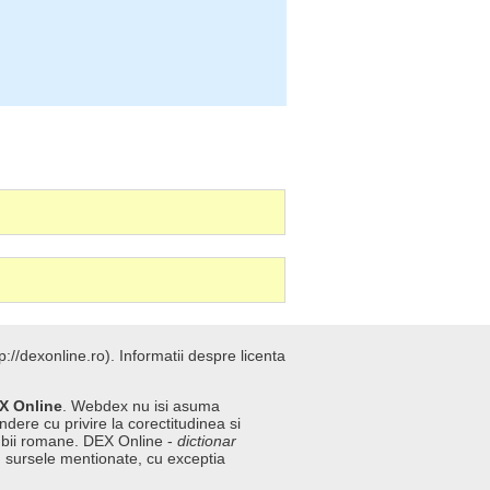
://dexonline.ro).
Informatii despre licenta
X Online
. Webdex nu isi asuma
ndere cu privire la corectitudinea si
imbii romane. DEX Online -
dictionar
n sursele mentionate, cu exceptia