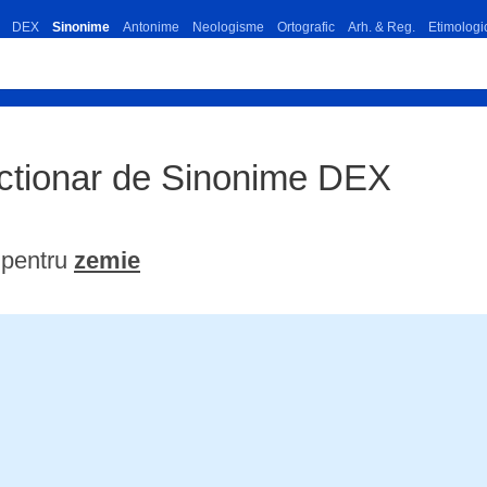
DEX
Sinonime
Antonime
Neologisme
Ortografic
Arh. & Reg.
Etimologi
ictionar de Sinonime DEX
 pentru
zemie