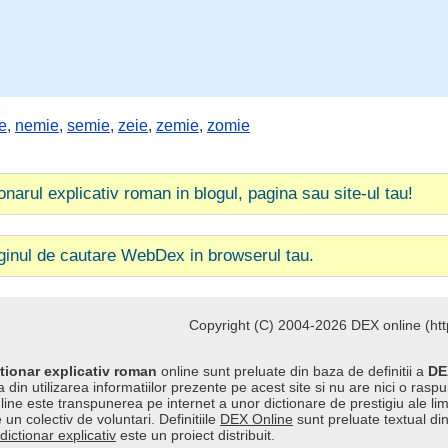
e
,
nemie
,
semie
,
zeie
,
zemie
,
zomie
ionarul explicativ roman in blogul, pagina sau site-ul tau!
ginul de cautare WebDex in browserul tau.
Copyright (C) 2004-2026 DEX online (http
tionar explicativ roman
online sunt preluate din baza de definitii a
DE
 din utilizarea informatiilor prezente pe acest site si nu are nici o raspu
line este transpunerea pe internet a unor dictionare de prestigiu ale l
 un colectiv de voluntari. Definitiile
DEX Online
sunt preluate textual di
dictionar explicativ
este un proiect distribuit.