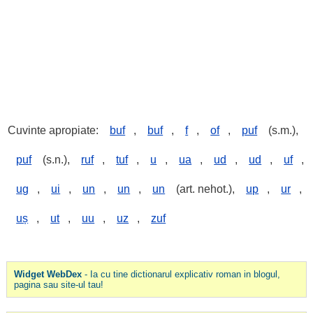
Cuvinte apropiate:
buf
,
buf
,
f
,
of
,
puf
(s.m.),
puf
(s.n.),
ruf
,
tuf
,
u
,
ua
,
ud
,
ud
,
uf
,
ug
,
ui
,
un
,
un
,
un
(art. nehot.),
up
,
ur
,
uș
,
ut
,
uu
,
uz
,
zuf
Widget WebDex
- Ia cu tine dictionarul explicativ roman in blogul,
pagina sau site-ul tau!