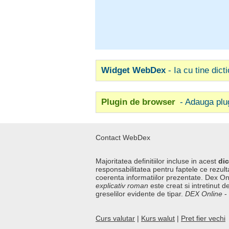
Widget WebDex
- Ia cu tine dict
Plugin de browser
- Adauga plu
Contact WebDex
Majoritatea definitiilor incluse in acest
dic
responsabilitatea pentru faptele ce rezulta
coerenta informatiilor prezentate. Dex On
explicativ roman
este creat si intretinut de
greselilor evidente de tipar.
DEX Online
-
Curs valutar
|
Kurs walut
|
Pret fier vechi