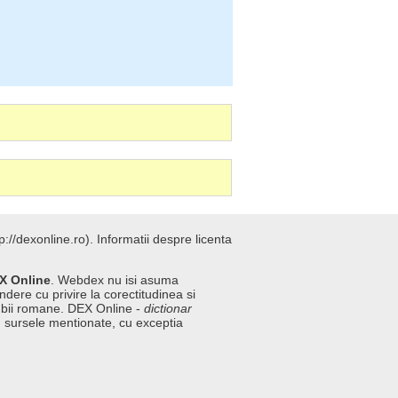
://dexonline.ro).
Informatii despre licenta
X Online
. Webdex nu isi asuma
ndere cu privire la corectitudinea si
imbii romane. DEX Online -
dictionar
n sursele mentionate, cu exceptia