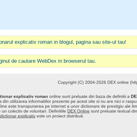
ionarul explicativ roman in blogul, pagina sau site-ul tau!
ginul de cautare WebDex in browserul tau.
Copyright (C) 2004-2026 DEX online (http
tionar explicativ roman
online sunt preluate din baza de definitii a
DE
 din utilizarea informatiilor prezente pe acest site si nu are nici o raspu
line este transpunerea pe internet a unor dictionare de prestigiu ale l
 un colectiv de voluntari. Definitiile
DEX Online
sunt preluate textual di
dictionar explicativ
este un proiect distribuit.