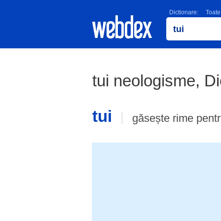
Dictionare:
Toate
tui neologisme, D
tui
găsește rime pent