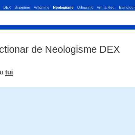
DEX
Sinonime
Antonime
Neologisme
Ortografic
Arh. & Reg.
Etimologi
ictionar de Neologisme DEX
ru
tui