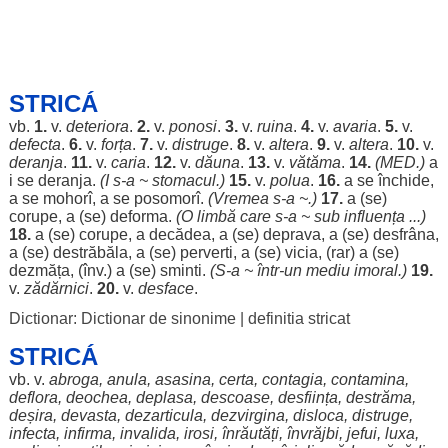
STRICÁ
vb.
1.
v.
deteriora
.
2.
v.
ponosi
.
3.
v.
ruina
.
4.
v.
avaria
.
5.
v.
defecta
.
6.
v.
forța
.
7.
v.
distruge
.
8.
v.
altera
.
9.
v.
altera
.
10.
v.
deranja
.
11.
v.
caria
.
12.
v.
dăuna
.
13.
v.
vătăma
.
14.
(MED.)
a
i se
deranja
.
(I s-a ~
stomacul
.)
15.
v.
polua
.
16.
a se
închide
,
a se
mohorî
, a se
posomorî
.
(
Vremea
s-a ~.)
17.
a (se)
corupe
, a (se)
deforma
.
(O
limbă
care s-a ~ sub
influența
...)
18.
a (se)
corupe
, a
decădea
, a (se)
deprava
, a (se)
desfrâna
,
a (se)
destrăbăla
, a (se)
perverti
, a (se)
vicia
, (
rar
) a (se)
dezmăța
, (înv.) a (se)
sminti
.
(S-a ~ într-un
mediu
imoral
.)
19.
v.
zădărnici
.
20.
v.
desface
.
Dictionar: Dictionar de sinonime
|
definitia stricat
STRICÁ
vb. v.
abroga
,
anula
,
asasina
,
certa
,
contagia
,
contamina
,
deflora
,
deochea
,
deplasa
,
descoase
,
desființa
,
destrăma
,
deșira
,
devasta
,
dezarticula
,
dezvirgina
,
disloca
,
distruge
,
infecta
,
infirma
,
invalida
,
irosi
,
înrăutăți
,
învrăjbi
,
jefui
,
luxa
,