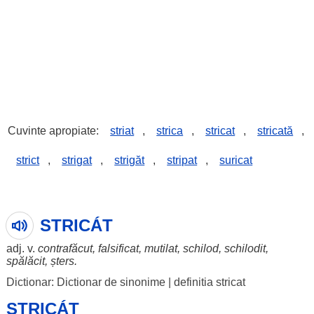
Cuvinte apropiate:
striat
,
strica
,
stricat
,
stricată
,
strict
,
strigat
,
strigăt
,
stripat
,
suricat
STRICÁT
adj. v.
contrafăcut
,
falsificat
,
mutilat
,
schilod
,
schilodit
,
spălăcit
,
șters
.
Dictionar: Dictionar de sinonime
|
definitia stricat
STRICÁT