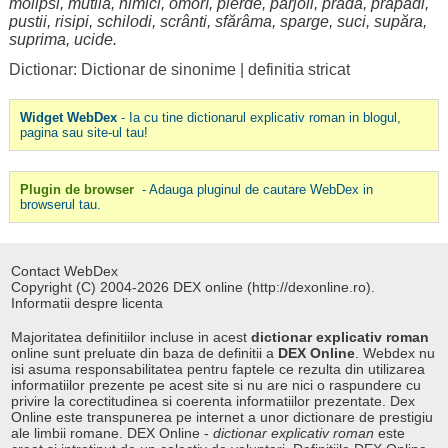
molipsi
,
mutila
,
nimici
,
omorî
,
pierde
,
pârjoli
,
prăda
,
prăpădi
,
pustii
,
risipi
,
schilodi
,
scrânti
,
sfărâma
,
sparge
,
suci
,
supăra
,
suprima
,
ucide
.
Dictionar: Dictionar de sinonime
|
definitia stricat
Widget WebDex
- Ia cu tine dictionarul explicativ roman in blogul,
pagina sau site-ul tau!
Plugin de browser
- Adauga pluginul de cautare WebDex in
browserul tau.
Contact WebDex
Copyright (C) 2004-2026 DEX online (http://dexonline.ro).
Informatii despre licenta
Majoritatea definitiilor incluse in acest
dictionar explicativ roman
online sunt preluate din baza de definitii a
DEX Online
. Webdex nu
isi asuma responsabilitatea pentru faptele ce rezulta din utilizarea
informatiilor prezente pe acest site si nu are nici o raspundere cu
privire la corectitudinea si coerenta informatiilor prezentate. Dex
Online este transpunerea pe internet a unor dictionare de prestigiu
ale limbii romane. DEX Online -
dictionar explicativ roman
este