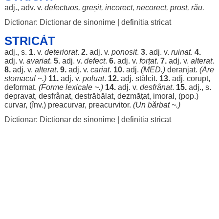
adj., adv. v.
defectuos
,
greșit
,
incorect
,
necorect
,
prost
,
rău
.
Dictionar: Dictionar de sinonime
|
definitia stricat
STRICÁT
adj., s.
1.
v.
deteriorat
.
2.
adj. v.
ponosit
.
3.
adj. v.
ruinat
.
4.
adj. v.
avariat
.
5.
adj. v.
defect
.
6.
adj. v.
forțat
.
7.
adj. v.
alterat
.
8.
adj. v.
alterat
.
9.
adj. v.
cariat
.
10.
adj.
(MED.)
deranjat
.
(Are
stomacul
~.)
11.
adj. v.
poluat
.
12.
adj.
stâlcit
.
13.
adj.
corupt
,
deformat
.
(
Forme
lexicale ~.)
14.
adj. v.
desfrânat
.
15.
adj., s.
depravat
,
desfrânat
,
destrăbălat
,
dezmățat
,
imoral
, (pop.)
curvar
, (înv.)
preacurvar
,
preacurvitor
.
(Un
bărbat
~.)
Dictionar: Dictionar de sinonime
|
definitia stricat