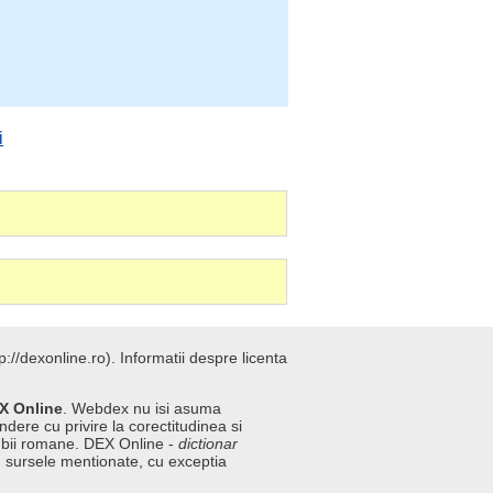
i
://dexonline.ro).
Informatii despre licenta
X Online
. Webdex nu isi asuma
ndere cu privire la corectitudinea si
imbii romane. DEX Online -
dictionar
n sursele mentionate, cu exceptia