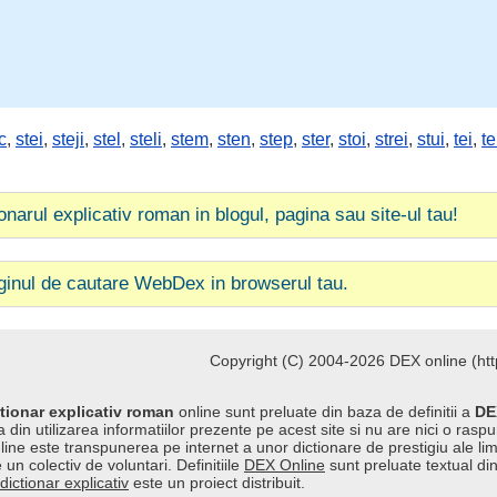
c
,
stei
,
steji
,
stel
,
steli
,
stem
,
sten
,
step
,
ster
,
stoi
,
strei
,
stui
,
tei
,
te
ionarul explicativ roman in blogul, pagina sau site-ul tau!
ginul de cautare WebDex in browserul tau.
Copyright (C) 2004-2026 DEX online (http
tionar explicativ roman
online sunt preluate din baza de definitii a
DE
 din utilizarea informatiilor prezente pe acest site si nu are nici o raspu
line este transpunerea pe internet a unor dictionare de prestigiu ale l
 un colectiv de voluntari. Definitiile
DEX Online
sunt preluate textual di
dictionar explicativ
este un proiect distribuit.