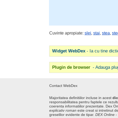
Cuvinte apropiate:
slei
,
stai
,
stea
,
ste
Widget WebDex
- Ia cu tine dict
Plugin de browser
- Adauga plu
Contact WebDex
Majoritatea definitiilor incluse in acest
dic
responsabilitatea pentru faptele ce rezulta
coerenta informatiilor prezentate. Dex On
explicativ roman
este creat si intretinut de
greselilor evidente de tipar.
DEX Online
-