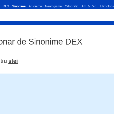
DEX
Sinonime
Antonime
Neologisme
Ortografic
Arh. & Reg.
Etimologi
tionar de Sinonime DEX
ntru
stei