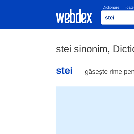
Dictionare:
Toate
stei sinonim, Dic
stei
găsește rime pe