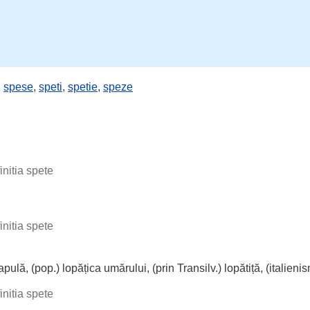
,
spese
,
speti
,
spetie
,
speze
initia spete
initia spete
apulă
, (pop.)
lopățica
umărului
, (prin Transilv.)
lopătiță
, (italieni
initia spete