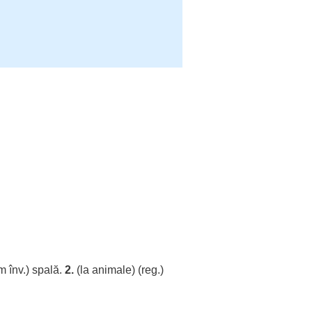
sm înv.)
spală
.
2.
(la
animale
) (reg.)