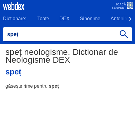
Dictionare:
Toate
DEX
Sinonime
Antonime
speț neologisme, Dictionar de
Neologisme DEX
speț
găsește rime pentru
speț