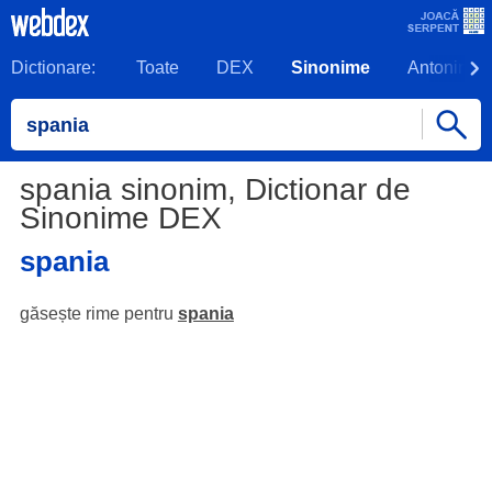
Dictionare:
Toate
DEX
Sinonime
Antonime
spania sinonim, Dictionar de
Sinonime DEX
spania
găsește rime pentru
spania