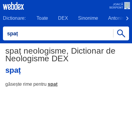
Dictionare:
Toate
DEX
Sinonime
Antonime
spaț neologisme, Dictionar de
Neologisme DEX
spaț
găsește rime pentru
spaț