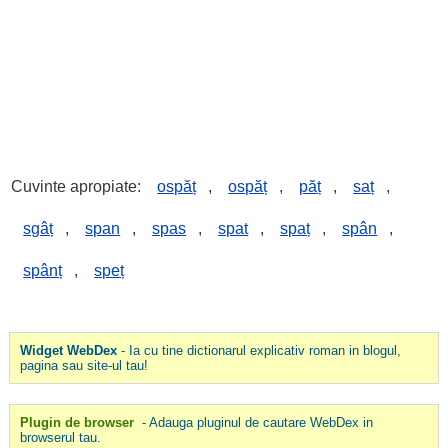
Cuvinte apropiate:
ospăț
,
ospăț
,
păț
,
saț
,
sgâț
,
span
,
spas
,
spat
,
spaț
,
spân
,
spânț
,
speț
Widget WebDex
- Ia cu tine dictionarul explicativ roman in blogul,
pagina sau site-ul tau!
Plugin de browser
- Adauga pluginul de cautare WebDex in
browserul tau.