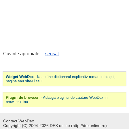
Cuvinte apropiate:
sensal
Widget WebDex
- Ia cu tine dictionarul explicativ roman in blogul,
pagina sau site-ul tau!
Plugin de browser
- Adauga pluginul de cautare WebDex in
browserul tau.
Contact WebDex
Copyright (C) 2004-2026 DEX online (http://dexonline.ro).