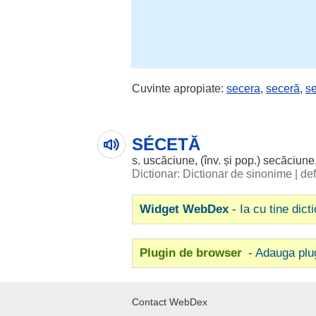
Cuvinte apropiate:
secera
,
seceră
,
s
SÉCETĂ
s.
uscăciune
, (înv. și pop.)
secăciune
Dictionar: Dictionar de sinonime
|
def
Widget WebDex
- Ia cu tine dict
Plugin de browser
- Adauga plu
Contact WebDex