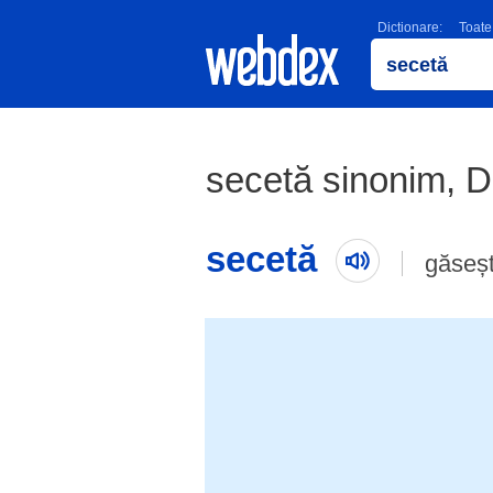
Dictionare:
Toate
secetă sinonim, 
secetă
găseș