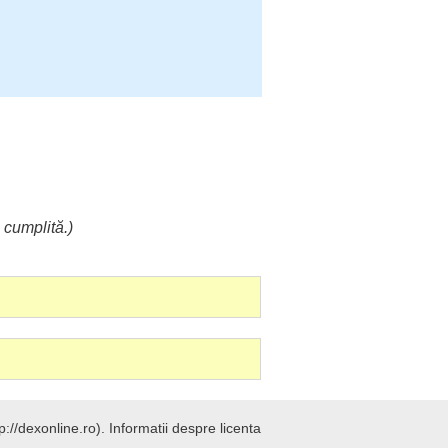
~
cumplită
.)
://dexonline.ro).
Informatii despre licenta