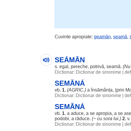
Cuvinte apropiate:
geamăn
,
seamă
,
SEÁMĂN
s.
egal
,
pereche
,
potrivă
,
seamă
.
(Nu
Dictionar: Dictionar de sinonime
|
def
SEMĂNÁ
vb.
1.
(AGRIC.)
a
însămânța
, (prin Mo
Dictionar: Dictionar de sinonime
|
def
SEMĂNÁ
vb.
1.
a
aduce
, a se
apropia
, a se
as
podobi
, a
răduce
.
(~ cu
sora
lui.)
2.
v
Dictionar: Dictionar de sinonime
|
def