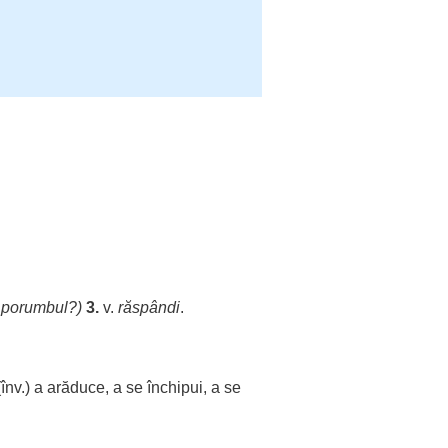
~
porumbul
?)
3.
v.
răspândi
.
(înv.) a
arăduce
, a se
închipui
, a se