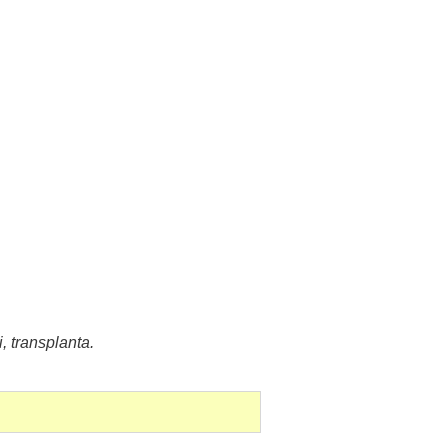
i
,
transplanta
.