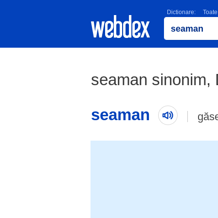
Dictionare:
Toate
seaman sinonim, 
seaman
găse