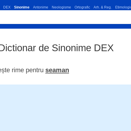
DEX
Sinonime
Antonime
Neologisme
Ortografic
Arh. & Reg.
Etimologi
Dictionar de Sinonime DEX
ște rime pentru
seaman