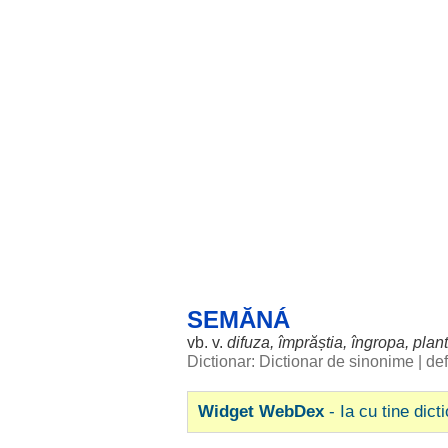
SEMĂNÁ
vb. v.
difuza
,
împrăștia
,
îngropa
,
plan
Dictionar: Dictionar de sinonime
|
def
Widget WebDex
- Ia cu tine dict