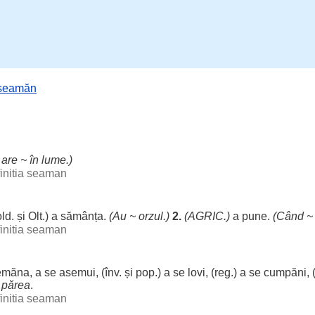
seamăn
 are ~ în
lume
.)
initia seaman
ld. și Olt.) a
sămânța
.
(Au ~ orzul.)
2.
(AGRIC.)
a pune.
(
Când
initia seaman
emăna
, a se
asemui
, (înv. și pop.) a se
lovi
, (reg.) a se
cumpăni
, 
.
părea
.
initia seaman