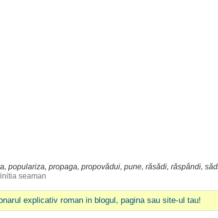
ta
,
populariza
,
propaga
,
propovădui
, pune,
răsădi
,
răspândi
,
săd
initia seaman
ionarul explicativ roman in blogul, pagina sau site-ul tau!