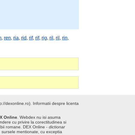
n
,
ren
,
ria
,
rid
,
rif
,
rif
,
rig
,
ril
,
ril
,
rin
,
://dexonline.ro).
Informatii despre licenta
X Online
. Webdex nu isi asuma
ndere cu privire la corectitudinea si
imbii romane. DEX Online -
dictionar
n sursele mentionate, cu exceptia