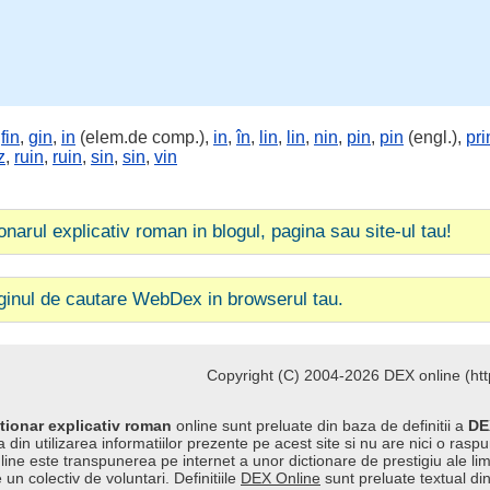
,
fin
,
gin
,
in
(elem.de comp.),
in
,
în
,
lin
,
lin
,
nin
,
pin
,
pin
(engl.),
pri
z
,
ruin
,
ruin
,
sin
,
sin
,
vin
ionarul explicativ roman in blogul, pagina sau site-ul tau!
ginul de cautare WebDex in browserul tau.
Copyright (C) 2004-2026 DEX online (http
tionar explicativ roman
online sunt preluate din baza de definitii a
DE
 din utilizarea informatiilor prezente pe acest site si nu are nici o raspu
line este transpunerea pe internet a unor dictionare de prestigiu ale l
 un colectiv de voluntari. Definitiile
DEX Online
sunt preluate textual di