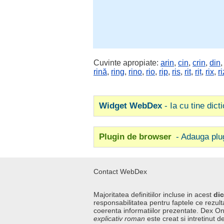
Cuvinte apropiate:
arin
,
cin
,
crin
,
din
rină
,
ring
,
rino
,
rio
,
rip
,
ris
,
rit
,
riț
,
rix
,
ri
Widget WebDex
- Ia cu tine dict
Plugin de browser
- Adauga plu
Contact WebDex
Majoritatea definitiilor incluse in acest
dic
responsabilitatea pentru faptele ce rezulta
coerenta informatiilor prezentate. Dex On
explicativ roman
este creat si intretinut de