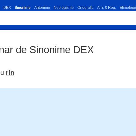
DEX
Sinonime
Antonime
Neologisme
Ortografic
Arh. & Reg.
Etimologi
ionar de Sinonime DEX
ru
rin