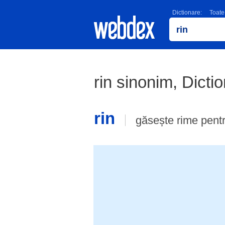
Dictionare:
Toate
rin sinonim, Dict
rin
găsește rime pent