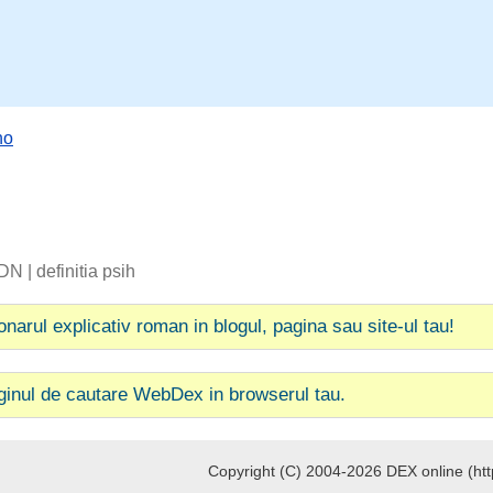
ho
 DN
|
definitia psih
ionarul explicativ roman in blogul, pagina sau site-ul tau!
ginul de cautare WebDex in browserul tau.
Copyright (C) 2004-2026 DEX online (http