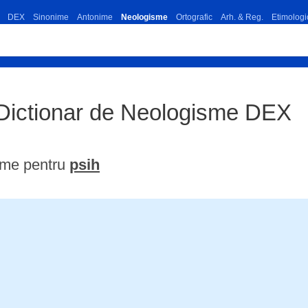
DEX
Sinonime
Antonime
Neologisme
Ortografic
Arh. & Reg.
Etimologi
 Dictionar de Neologisme DEX
ime pentru
psih