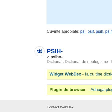
Cuvinte apropiate:
psi
,
psif
,
psih
,
psi
PSIH-
v.
psiho
-
.
Dictionar: Dictionar de neologisme -
Widget WebDex
- Ia cu tine dict
Plugin de browser
- Adauga plu
Contact WebDex