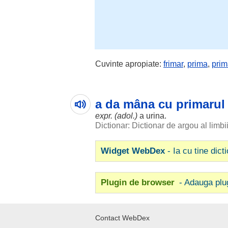
Cuvinte apropiate:
frimar
,
prima
,
prim
a da mâna cu primarul
expr. (adol.)
a
urina
.
Dictionar: Dictionar de argou al limb
Widget WebDex
- Ia cu tine dict
Plugin de browser
- Adauga plu
Contact WebDex