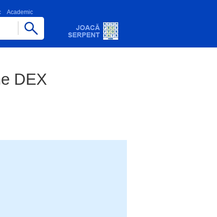
c
Academic
ane DEX