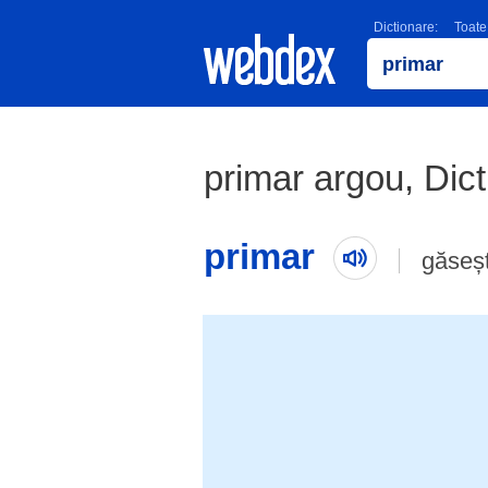
Dictionare:
Toate
primar argou, Dic
primar
găseș