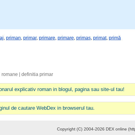
aj
,
priman
,
primar
,
primare
,
primare
,
primaș
,
primat
,
primă
ii romane
|
definitia primar
ionarul explicativ roman in blogul, pagina sau site-ul tau!
ginul de cautare WebDex in browserul tau.
Copyright (C) 2004-2026 DEX online (http