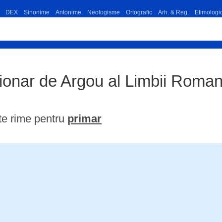
DEX
Sinonime
Antonime
Neologisme
Ortografic
Arh. & Reg.
Etimologi
tionar de Argou al Limbii Rom
te rime pentru
primar