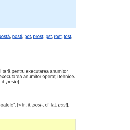
postă
,
posti
,
pot
,
prost
,
pst
,
rost
,
tost
,
litară
pentru
executarea
anumitor
executarea
anumitor
operații
tehnice
.
, it.
posto
].
spatele
”. [< fr., it.
post-
, cf. lat.
post
].