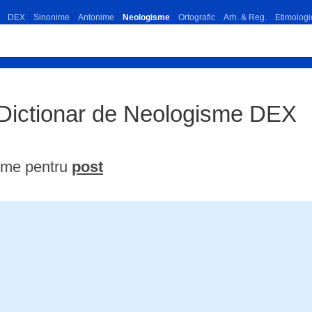
DEX
Sinonime
Antonime
Neologisme
Ortografic
Arh. & Reg.
Etimologi
 Dictionar de Neologisme DEX
ime pentru
post