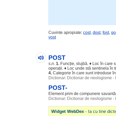
Cuvinte apropiate:
cost
,
dost
,
fost
,
go
vost
POST
s.n.
1.
Funcție
, slujbă. ♦ Loc în care 
operații
. ♦ Loc unde stă
sentinela
în 
4.
Categorie
în care
sunt
introduse
în
Dictionar: Dictionar de neologisme -
POST-
Element
prim
de
compunere
savantă
Dictionar: Dictionar de neologisme -
Widget WebDex
- Ia cu tine dict