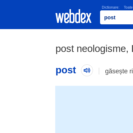
Dictionare:
Toate
post neologisme,
post
găsește r