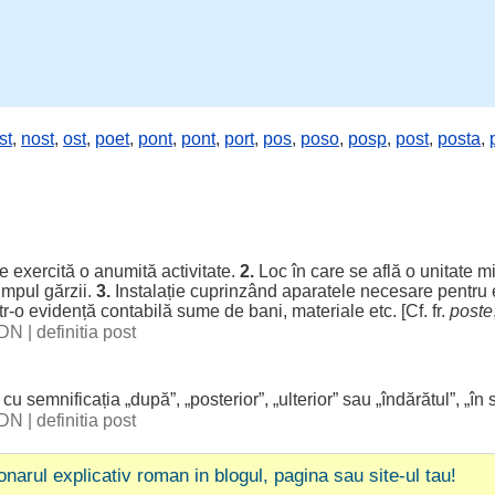
st
,
nost
,
ost
,
poet
,
pont
,
pont
,
port
,
pos
,
poso
,
posp
,
post
,
posta
,
se
exercită
o anumită
activitate
.
2.
Loc în care se află o
unitate
mi
timpul
gărzii
.
3.
Instalație
cuprinzând
aparatele
necesare
pentru
tr-o
evidență
contabilă
sume de bani,
materiale
etc. [Cf. fr.
poste
 DN
|
definitia post
cu
semnificația
„după”, „
posterior
”, „
ulterior
” sau „îndărătul”, „în
 DN
|
definitia post
ionarul explicativ roman in blogul, pagina sau site-ul tau!