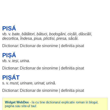
PISÁ
vb. v.
bate
,
bătători
,
bătuci
,
bodogăni
,
cicăli
,
dăscăli
,
decortica
,
îndesa
,
piua
,
plictisi
,
presa
,
sâcâi
.
Dictionar: Dictionar de sinonime
|
definitia pisat
PIȘÁ
vb. v.
ieși
,
urina
.
Dictionar: Dictionar de sinonime
|
definitia pisat
PIȘÁT
s. v.
must
,
urinare
,
urinat
,
urină
.
Dictionar: Dictionar de sinonime
|
definitia pisat
Widget WebDex
- Ia cu tine dictionarul explicativ roman in blogul,
pagina sau site-ul tau!