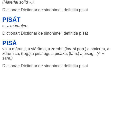
(
Material
solid
~.)
Dictionar: Dictionar de sinonime
|
definitia pisat
PISÁT
s. v.
mărunțire
.
Dictionar: Dictionar de sinonime
|
definitia pisat
PISÁ
vb. a
mărunți
, a
sfărâma
, a
zdrobi
, (înv. și pop.) a
smicura
, a
zdrumica
, (reg.) a
pisălogi
, a
pisăza
, (fam.) a
pisăgi
.
(A ~
sare
.)
Dictionar: Dictionar de sinonime
|
definitia pisat