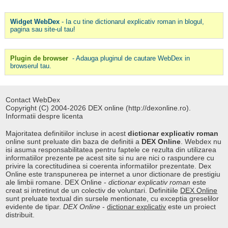
Widget WebDex
- Ia cu tine dictionarul explicativ roman in blogul,
pagina sau site-ul tau!
Plugin de browser
- Adauga pluginul de cautare WebDex in
browserul tau.
Contact WebDex
Copyright (C) 2004-2026 DEX online (http://dexonline.ro).
Informatii despre licenta
Majoritatea definitiilor incluse in acest
dictionar explicativ roman
online sunt preluate din baza de definitii a
DEX Online
. Webdex nu
isi asuma responsabilitatea pentru faptele ce rezulta din utilizarea
informatiilor prezente pe acest site si nu are nici o raspundere cu
privire la corectitudinea si coerenta informatiilor prezentate. Dex
Online este transpunerea pe internet a unor dictionare de prestigiu
ale limbii romane. DEX Online -
dictionar explicativ roman
este
creat si intretinut de un colectiv de voluntari. Definitiile
DEX Online
sunt preluate textual din sursele mentionate, cu exceptia greselilor
evidente de tipar.
DEX Online
-
dictionar explicativ
este un proiect
distribuit.