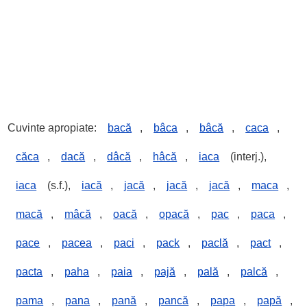
Cuvinte apropiate:
bacă
,
bâca
,
bâcă
,
caca
,
căca
,
dacă
,
dâcă
,
hâcă
,
iaca
(interj.),
iaca
(s.f.),
iacă
,
jacă
,
jacă
,
jacă
,
maca
,
macă
,
mâcă
,
oacă
,
opacă
,
pac
,
paca
,
pace
,
pacea
,
paci
,
pack
,
paclă
,
pact
,
pacta
,
paha
,
paia
,
pajă
,
pală
,
palcă
,
pama
,
pana
,
pană
,
pancă
,
papa
,
papă
,