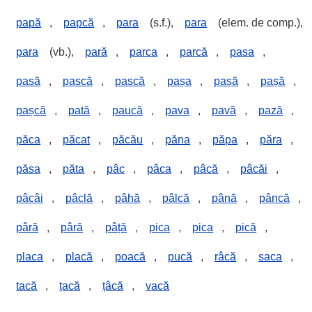
papă
,
papcă
,
para
(s.f.),
para
(elem. de comp.),
para
(vb.),
pară
,
parca
,
parcă
,
pasa
,
pasă
,
pască
,
pască
,
pașa
,
pașă
,
pașă
,
pașcă
,
pată
,
paucă
,
pava
,
pavă
,
pază
,
păca
,
păcat
,
păcău
,
păna
,
păpa
,
păra
,
păsa
,
păta
,
pâc
,
pâca
,
pâcă
,
pâcăi
,
pâcâi
,
pâclă
,
pâhă
,
pâlcă
,
până
,
pâncă
,
pâră
,
pâră
,
pâță
,
pica
,
pica
,
pică
,
placa
,
placă
,
poacă
,
pucă
,
râcă
,
saca
,
tacă
,
țacă
,
țâcă
,
vacă