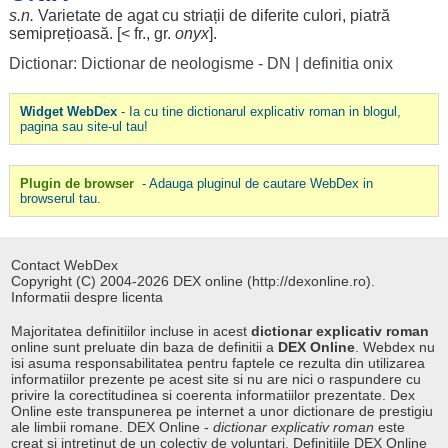
s.n.
Varietate
de
agat
cu
striații
de
diferite
culori
, piatră
semiprețioasă. [< fr., gr.
onyx
].
Dictionar: Dictionar de neologisme - DN
|
definitia onix
Widget WebDex
- Ia cu tine dictionarul explicativ roman in blogul,
pagina sau site-ul tau!
Plugin de browser
- Adauga pluginul de cautare WebDex in
browserul tau.
Contact WebDex
Copyright (C) 2004-2026 DEX online (http://dexonline.ro).
Informatii despre licenta
Majoritatea definitiilor incluse in acest
dictionar explicativ roman
online sunt preluate din baza de definitii a
DEX Online
. Webdex nu
isi asuma responsabilitatea pentru faptele ce rezulta din utilizarea
informatiilor prezente pe acest site si nu are nici o raspundere cu
privire la corectitudinea si coerenta informatiilor prezentate. Dex
Online este transpunerea pe internet a unor dictionare de prestigiu
ale limbii romane. DEX Online -
dictionar explicativ roman
este
creat si intretinut de un colectiv de voluntari. Definitiile
DEX Online