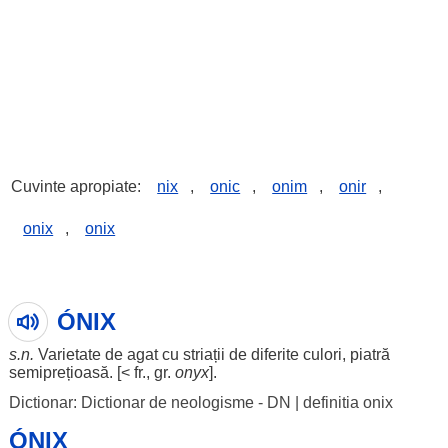
Cuvinte apropiate:
nix
,
onic
,
onim
,
onir
,
onix
,
onix
ÓNIX
s.n.
Varietate
de
agat
cu
striații
de
diferite
culori
, piatră
semiprețioasă. [< fr., gr.
onyx
].
Dictionar: Dictionar de neologisme - DN
|
definitia onix
ÓNIX