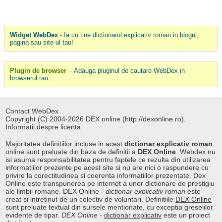
Widget WebDex
- Ia cu tine dictionarul explicativ roman in blogul,
pagina sau site-ul tau!
Plugin de browser
- Adauga pluginul de cautare WebDex in
browserul tau.
Contact WebDex
Copyright (C) 2004-2026 DEX online (http://dexonline.ro).
Informatii despre licenta
Majoritatea definitiilor incluse in acest
dictionar explicativ roman
online sunt preluate din baza de definitii a
DEX Online
. Webdex nu
isi asuma responsabilitatea pentru faptele ce rezulta din utilizarea
informatiilor prezente pe acest site si nu are nici o raspundere cu
privire la corectitudinea si coerenta informatiilor prezentate. Dex
Online este transpunerea pe internet a unor dictionare de prestigiu
ale limbii romane. DEX Online -
dictionar explicativ roman
este
creat si intretinut de un colectiv de voluntari. Definitiile
DEX Online
sunt preluate textual din sursele mentionate, cu exceptia greselilor
evidente de tipar.
DEX Online
-
dictionar explicativ
este un proiect