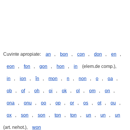
Cuvinte apropiate:
an
,
bon
,
con
,
don
,
en
,
eon
,
fon
,
gon
,
hon
,
in
(elem.de comp.),
in
,
ion
,
în
,
mon
,
n
,
non
,
o
,
oa
,
ob
,
of
,
oh
,
oi
,
ok
,
ol
,
om
,
on
,
ona
,
onu
,
oo
,
op
,
or
,
os
,
ot
,
ou
,
ox
,
son
,
son
,
ton
,
ton
,
un
,
un
,
un
(art. nehot.),
won